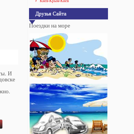
Киев-Крым-Киев
Друзья Сайта
Поездки на море
ты. И
довске
жно.