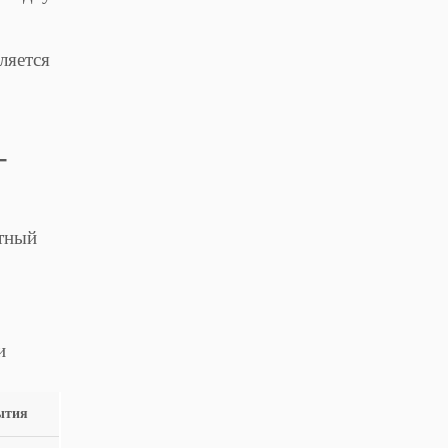
ляется
-
ртный
и
ытия