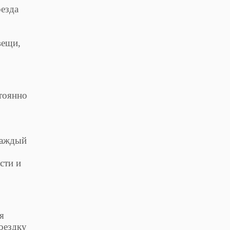
езда
вещи,
тоянно
каждый
сти и
я
оездку