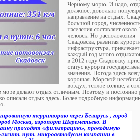
Черному морю. И надо, отд
должное, довольно популяр
направление на отдых. Скад
большой город, численност
населения составляет около
человек. Но расположения
Скадовска, развитая курорт
инфраструктура, привлекает
каждый год много отдыхаю
в 2012 году Скадовску прис
статус курорта государстве
значения. Погода здесь всег
хорошая. Морской целебны
воздух, теплое солнце, а со
ое море делают отдых отличным. Поэтому и постоянно 
тко описали отдых здесь. Более подробную информаци
о.
ированную территорию через Беларусь , город
ород Москва, аэропорт Шереметьево. В
раину проходят «фильтрацию», проводимую
олжить путь микроавтобусом компании в