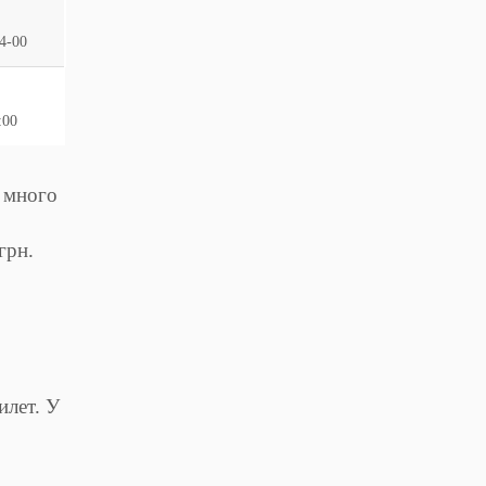
4-00
:00
 много
грн.
илет. У