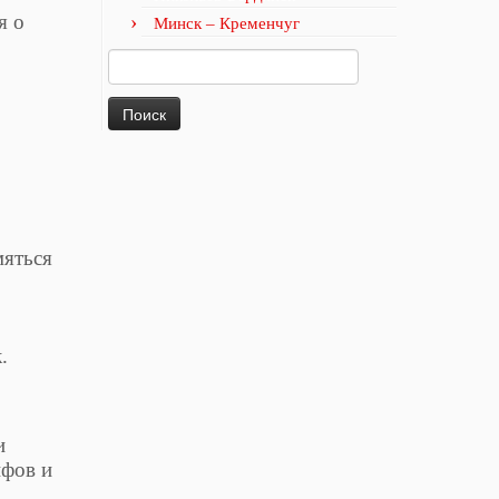
я о
Минск – Кременчуг
Найти:
мяться
.
и
ифов и