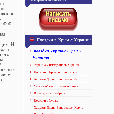
ать
ное
овск не
ь
 19000
ная
Поездки в Крым с Украины
щим. И
воен
поездки Украина-Крым-
нного
Украина
да
й
Украина-Симферополь-Украина
лнечных
Поездки в Крым из Запорожья
растет
Харьков-Днепр-Запорожье-Ялта
ю
Украина-Севастополь-Украина
В Феодосию и обратно
Поездки в Судак
Харьков-Днепр-Запорожье- Керчь