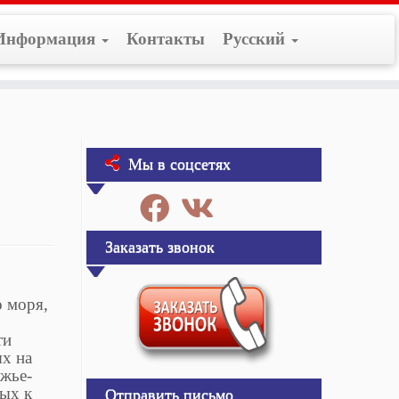
Информация
Контакты
Русский
Мы в соцсетях
Заказать звонок
о моря,
.
ти
ых на
жье-
дых к
Отправить письмо