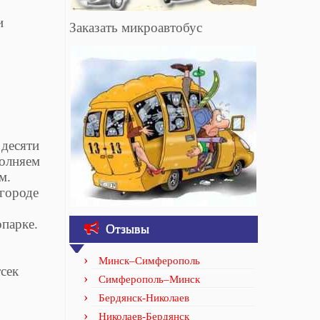
и
Заказать микроавтобус
 десяти
полняем
м.
городе
парке.
Отзывы
Минск–Симферополь
сек
Симферополь–Минск
Бердянск-Николаев
Николаев-Бердянск