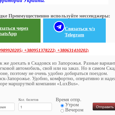
ерритории Украины.
ездке Преимущественно используйте мессенджеры:
заться через
Связаться ч/з
atsApp
Telegram
0989920205;
+380951378222;
+380631410202;
к же доехать в Скадовск из Запорожья. Разные вариан
гковой автомобиль, свой или на заказ. Но в самом Ска
соне, поэтому не очень удобно добираться поездом.
ск-Запорожье. Удобно, комфортно, оперативно и наде
 море маршруткой компании «LuxBus».
Время отпр.
Кол. билетов
Утром
Вечером