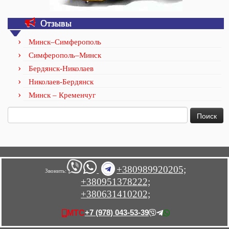
Отзывы
Минск–Симферополь
Симферополь–Минск
Бердянск-Николаев
Николаев-Бердянск
Минск – Кременчуг
Найти:
+380989920205;
Звонить:
+380951378222;
+380631410202;
+7 (978) 043-53-39
МТС