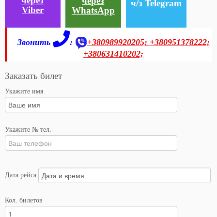
через
через
ч/з Telegram
Viber
WhatsApp
Звонить
:
+380989920205;
+380951378222;
+380631410202;
Заказать билет
Укажите имя
Укажите № тел.
Дата рейса
Кол. билетов