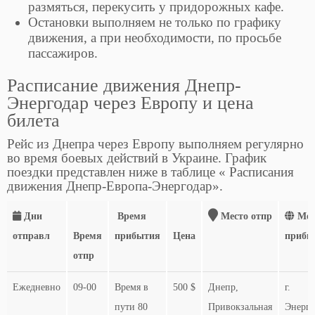
размяться, перекусить у придорожных кафе.
Остановки выполняем не только по графику
движения, а при необходимости, по просьбе
пассажиров.
Расписание движения Днепр-
Энергодар через Европу и цена
билета
Рейс из Днепра через Европу выполняем регулярно
во время боевых действий в Украине. График
поездки представлен ниже в таблице « Расписания
движения Днепр-Европа-Энергодар».
Дни
Время
Место отпр
Мес
отправл
Время
прибытия
Цена
прибы
отпр
Ежедневно
09-00
Время в
500 $
Днепр,
г.
пути 80
Привокзальная
Энерго