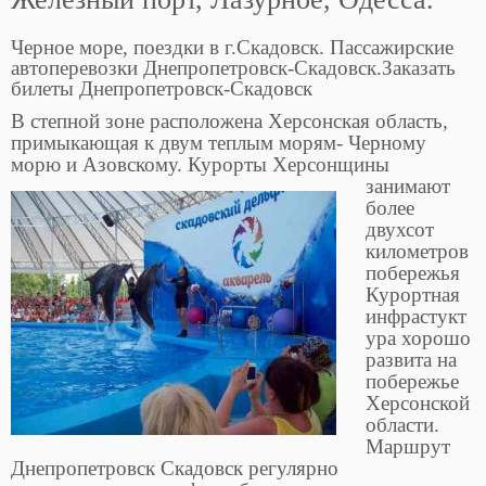
Черное море, поездки в г.Скадовск. Пассажирские
автоперевозки Днепропетровск-Скадовск.Заказать
билеты Днепропетровск-Скадовск
В степной зоне расположена Херсонская область,
примыкающая к двум теплым морям- Черному
морю и Азовскому.
Курорты Херсонщины
занимают
более
двухсот
километров
побережья
Курортная
инфрастукт
ура хорошо
развита на
побережье
Херсонской
области.
Маршрут
Днепропетровск Скадовск регулярно