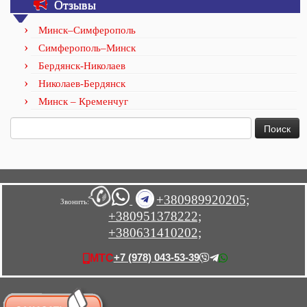
Отзывы
Минск–Симферополь
Симферополь–Минск
Бердянск-Николаев
Николаев-Бердянск
Минск – Кременчуг
Найти:
+380989920205;
Звонить:
+380951378222;
+380631410202;
+7 (978) 043-53-39
МТС