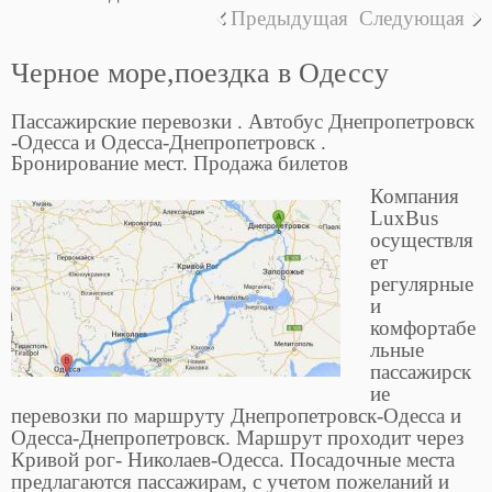
Предыдущая
Следующая
Черное море,поездка в Одессу
Пассажирские перевозки . Автобус Днепропетровск
-Одесса и Одесса-Днепропетровск .
Бронирование мест. Продажа билетов
Компания
LuxBus
осуществля
ет
регулярные
и
комфортабе
льные
пассажирск
ие
перевозки по маршруту Днепропетровск-Одесса и
Одесса-Днепропетровск. Маршрут проходит через
Кривой рог- Николаев-Одесса. Посадочные места
предлагаются пассажирам, с учетом пожеланий и