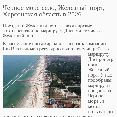
Черное море село, Железный порт,
Херсонская область в 2026
Поездки в Железный порт . Пассажирские
автоперевозки по маршруту Днепропетровск-
Железный порт.
В расписание пассажирских перевозок компании
LuxBus включен регулярно выполняемый рейс по
маршруту
Днепропетр
овск-
Железный
порт. У нас
подобраны
маршруты
поездок на
Черное
море , в
места
пользующи
еся спросом отдыхающих. Одно из наших