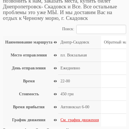
позвонить к нам, заказать места, купить билет
Днепропетровск- Скадовск и Все. Все остальные
проблемы это уже МЫ. И мы доставим Вас на
отдых к Черному морю, г. Скадовск
Поиск:
Наименование маршрута
Днепр-Скадовск
Обратный ма
Место отправления
пл. Вокзальная
День отправления
Ежедневно
Время
22-00
Стоимость
450 грн
Время прибытия
Автовокзал 6-00
График движения
См. график движения