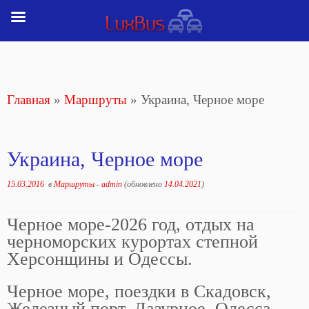
Перейти
к
содержимому
Главная
»
Маршруты
»
Украина, Черное море
Украина, Черное море
15.03.2016
в
Маршруты
-
admin
(обновлено
14.04.2021
)
Черное море-2026 год, отдых на
черноморских курортах степной
Херсонщины и Одессы.
Черное море, поездки в Скадовск,
Железный порт, Лазурное, Одесса.