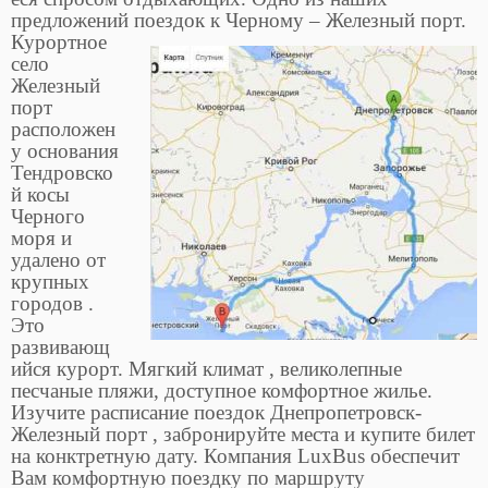
предложений поездок к Черному – Железный порт.
Курортное
село
Железный
порт
расположен
у основания
Тендровско
й косы
Черного
моря и
удалено от
крупных
городов .
Это
развивающ
ийся курорт. Мягкий климат , великолепные
песчаные пляжи, доступное комфортное жилье.
Изучите расписание поездок Днепропетровск-
Железный порт , забронируйте места и купите билет
на конктретную дату. Компания LuxBus обеспечит
Вам комфортную поездку по маршруту