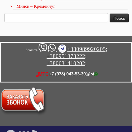
Минск – Кременчуг
Найти:
+380989920205;
Звонить:
+380951378222;
+380631410202;
+7 (978) 043-53-39
МТС