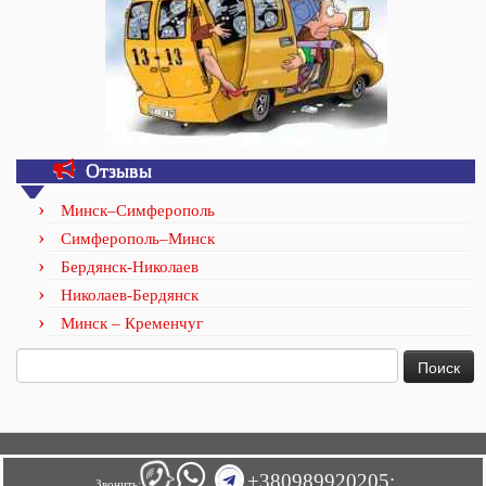
Отзывы
Минск–Симферополь
Симферополь–Минск
Бердянск-Николаев
Николаев-Бердянск
Минск – Кременчуг
Найти:
+380989920205;
Звонить: