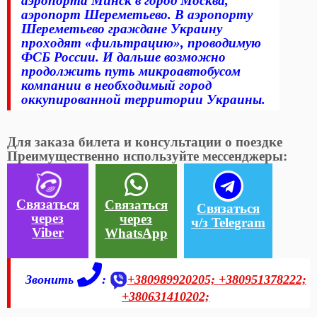
аэропорта Минск в город Москва,
аэропорт Шереметьево. В аэропорту
Шереметьево граждане Украину
проходят «фильтрацию», проводимую
ФСБ России. И дальше возможно
продолжить путь микроавтобусом
компании в необходимый город
оккупированной территории Украины.
Для заказа билета и консультации о поездке
Преимущественно используйте мессенджеры:
Связаться
Связаться
Связаться
через
через
ч/з Telegram
Viber
WhatsApp
Звонить
:
+380989920205;
+380951378222;
+380631410202;