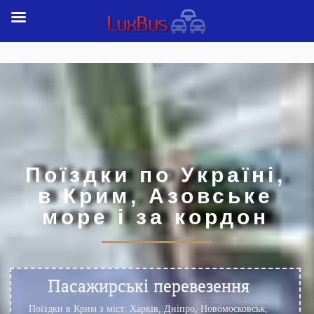
Поїздки по Україні,
в Крим, Азовське
море і за кордон
Пасажирські перевезення
Поїздки в Крим з міст: Харків, Дніпро, Новомосковськ,