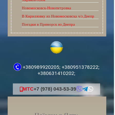
Новомосковск-Новопетровка
В Кирилловку из Новомосковска ч/з Днепр
Поездки в Приморск из Днепра
+380989920205;
+380951378222;
+380631410202;
МТС
+7 (978) 043-53-39