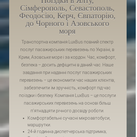
Поїздки в Ялту,
Сімферополь, Севастополь,
Феодосію, Керч, Євпаторію,
до Чорного і Азовського
моря
Транспортна компанія LuxBus повний спектр
послуг пасажирських перевезень по Україні, в
Крим, Азовське море і за кордон. Час, комфорт,
безпека – досить дефіцитні в даний час. Наше
завдання при наданні послуг пасажирських
перевезень – це економити час наших клієнтів,
забезпечити їм зручність, комфорт під час
поїздки і безпеку. Компанія LuxBus – це послуги
пасажирських перевезень на основі більш
п’ятнадцяти річного досвіду роботи.
Комфортабельні сучасні мікроавтобуси,
маршрутки.
24-й годинна диспетчерська підтримка;