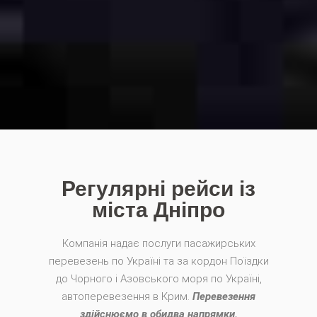
Регулярні рейси із
міста Дніпро
Компанія надає послуги пасажирських
перевезень по Україні та за кордон Поїздки
до Чорного і Азовського моря по Україні,
автоперевезення в Крим.
Перевезення
здійснюємо в обидва напрямки.