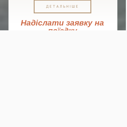
ДЕТАЛЬНІШЕ
Надіслати заявку на
поїздку
Замовте квиток
Виберіть пункт відправлення і пункт прибуття.
Заповніть поля дати і кількість квитків.
Обов’язково вкажіть свій телефон. Ми
передзвонимо Вам і обговоримо всі питання
Вашої поїздки
Откуда