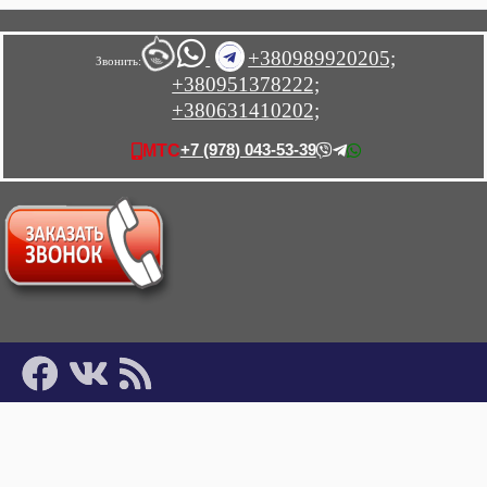
+380989920205;
Звонить:
+380951378222;
+380631410202;
+7 (978) 043-53-39
МТС