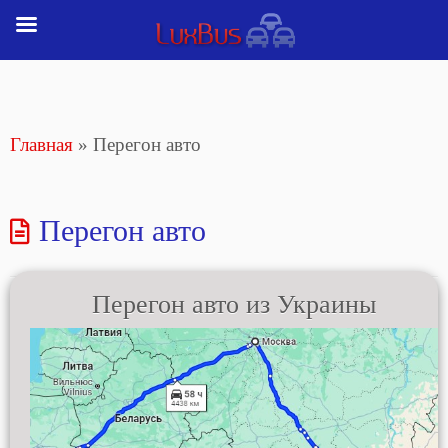
Перейти
к
содержимому
Главная
»
Перегон авто
Перегон авто
Перегон авто из Украины