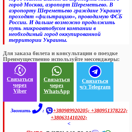
город Москва, аэропорт Шереметьево. В
аэропорту Шереметьево граждане Украину
проходят «фильтрацию», проводимую ФСБ
России. И дальше возможно продолжить
путь микроавтобусом компании в
необходимый город оккупированной
территории Украины.
Для заказа билета и консультации о поездке
Преимущественно используйте мессенджеры:
Связаться
Связаться
Связаться
через
через
ч/з Telegram
Viber
WhatsApp
Звонить
:
+380989920205;
+380951378222;
+380631410202;
<