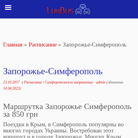
Перейти
к
содержимому
Главная
»
Расписание
»
Запорожье-Симферополь
Запорожье-Симферополь
23.10.2017
в
Расписание
/
Симферопольское направление
-
admin
(обновлено
14.04.2023
)
Маршрутка Запорожье Симферополь
за 850 грн
Поездки в Крым, в Симферополь популярны во
многих городах Украины. Востребован этот
маршрут и в городе Запорожье. Многих Крым,