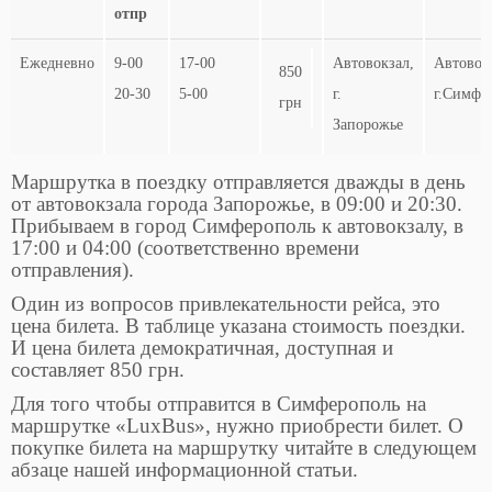
отпр
Ежедневно
9-00
17-00
Автовокзал,
Автовок
850
20-30
5-00
г.
г.Симфе
грн
Запорожье
Маршрутка в поездку отправляется дважды в день
от автовокзала города Запорожье, в 09:00 и 20:30.
Прибываем в город Симферополь к автовокзалу, в
17:00 и 04:00 (соответственно времени
отправления).
Один из вопросов привлекательности рейса, это
цена билета. В таблице указана стоимость поездки.
И цена билета демократичная, доступная и
составляет 850 грн.
Для того чтобы отправится в Симферополь на
маршрутке «LuxBus», нужно приобрести билет. О
покупке билета на маршрутку читайте в следующем
абзаце нашей информационной статьи.