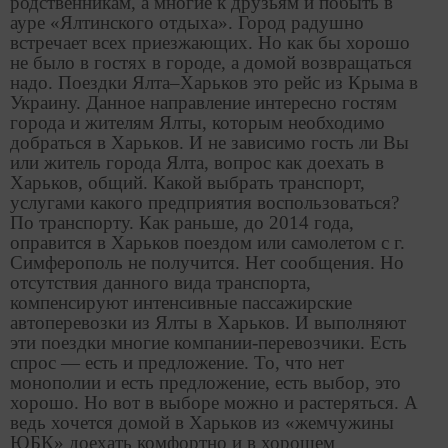
родственникам, а многие к друзьям и побыть в
ауре «Ялтинского отдыха». Город радушно
встречает всех приезжающих. Но как бы хорошо
не было в гостях в городе, а домой возвращаться
надо. Поездки Ялта–Харьков это рейс из Крыма в
Украину. Данное направление интересно гостям
города и жителям Ялты, которым необходимо
добраться в Харьков. И не зависимо гость ли Вы
или житель города Ялта, вопрос как доехать в
Харьков, общий. Какой выбрать транспорт,
услугами какого предприятия воспользоваться?
По транспорту. Как раньше, до 2014 года,
оправится в Харьков поездом или самолетом с г.
Симферополь не получится. Нет сообщения. Но
отсутствия данного вида транспорта,
компенсируют интенсивные пассажирские
автоперевозки из Ялты в Харьков. И выполняют
эти поездки многие компании-перевозчики. Есть
спрос — есть и предложение. То, что нет
монополии и есть предложение, есть выбор, это
хорошо. Но вот в выборе можно и растеряться. А
ведь хочется домой в Харьков из «жемчужины
ЮБК» доехать комфортно и в хорошем