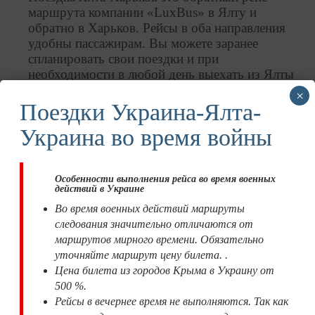
маршрута компании «LuxBus» в Ялту и
обратно в Харьков. Рейсы в оба направления
удобны пассажирам. Вы можете заранее
спланировать свои поездки и при
необходимости в любой день выехать из Ялты
в Харьков.
×
743 км путь из Ялты в Харьков.
Поездки Украина-Ялта-
Поездка длится двенадцать часов.
Украина во время войны
Рейс Ялта — Харьков это путь по
оптимальному расстоянию и времени
движения, по территории Крыма,
Особенности выполнения рейса во время военных
Запорожской, Днепропетровской и
действий в Украине
Харьковской областей.
Во время военных действий маршруты
Города и населенные пункты по пути
следования значительно отличаются от
движения маршрутки: Алушта, Симферополь,
маршрутов мирного времени. Обязательно
Мирное, Красногвардейское, Джанкой,
уточняйте маршрут цену билета. .
Чонгар, Новоалексеевка, Мелитополь,
Цена билета из городов Крыма в Украину от
Васильевка, Запорожье, Днепр,
500 %.
Новомосковск, Перещепино, Красноград,
Рейсы в вечернее время не выполняются. Так как
Люботин и прибытие в Харьков.