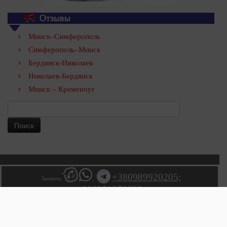
Отзывы
Минск–Симферополь
Симферополь–Минск
Бердянск-Николаев
Николаев-Бердянск
Минск – Кременчуг
Найти:
+380989920205;
Звонить:
+380951378222;
+380631410202;
+7 (978) 043-53-39
МТС