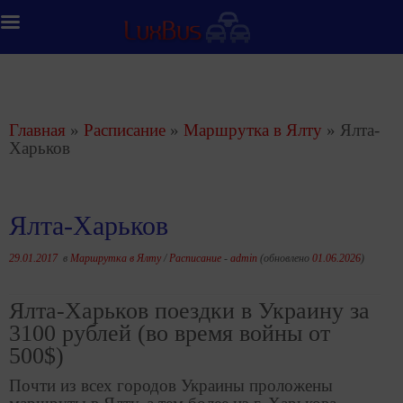
Перейти
к
содержимому
Главная
»
Расписание
»
Маршрутка в Ялту
»
Ялта-
Харьков
Ялта-Харьков
29.01.2017
в
Маршрутка в Ялту
/
Расписание
-
admin
(обновлено
01.06.2026
)
Ялта-Харьков поездки в Украину за
3100 рублей (во время войны от
500$)
Почти из всех городов Украины проложены