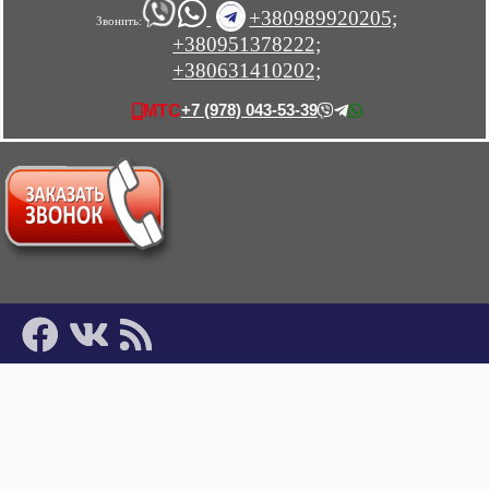
+380989920205;
Звонить:
+380951378222;
+380631410202;
+7 (978) 043-53-39
МТС