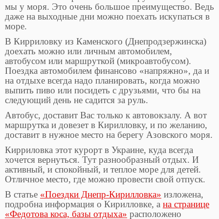
мы у моря. Это очень большое преимущество. Ведь
даже на выходные дни можно поехать искупаться в
море.
В Кирриловку из Каменского (Днепродзержинска)
доехать можно или личным автомобилем,
автобусом или маршруткой (микроавтобусом).
Поездка автомобилем финансово «напряжно», да и
на отдыхе всегда надо планировать, когда можно
выпить пиво или посидеть с друзьями, что бы на
следующий день не садится за руль.
Автобус, доставит Вас только к автовокзалу. А вот
маршрутка и довезет в Кирилловку, и по желанию,
доставит в нужное место на берегу Азовского моря.
Кирриловка этот курорт в Украине, куда всегда
хочется вернуться. Тут разнообразный отдых. И
активный, и спокойный, и теплое море для детей.
Отличное место, где можно провести свой отпуск.
В статье
«Поездки Днепр-Кирилловка»
изложена,
подробна информация о Кирилловке, а
на странице
«Федотова коса, базы отдыха»
расположено