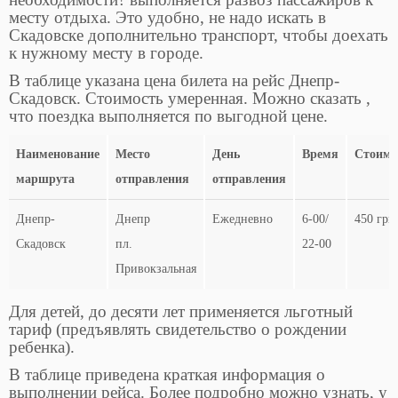
месту отдыха. Это удобно, не надо искать в
Скадовске дополнительно транспорт, чтобы доехать
к нужному месту в городе.
В таблице указана цена билета на рейс Днепр-
Скадовск. Стоимость умеренная. Можно сказать ,
что поездка выполняется по выгодной цене.
Наименование
Место
День
Время
Стоимо
маршрута
отправления
отправления
Наименование
Место
День
Время
Стоимо
Днепр-
Днепр
Ежедневно
6-00/
450 грн
маршрута
отправления
отправления
Скадовск
пл.
22-00
Привокзальная
Для детей, до десяти лет применяется льготный
тариф (предъявлять свидетельство о рождении
ребенка).
В таблице приведена краткая информация о
выполнении рейса. Более подробно можно узнать, у