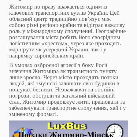
Житомир по праву вважається одним із
ключових транспортних вузлів України. Цей
обласний центр традиційно пов’язує між
собою різні регіони країни та відіграє важливу
роль у міжнародному сполученні. Географічне
розташування міста робить його своєрідним
логістичним «хрестом», через яке проходять
маршрути як усередині України, так і у
напрямку європейських країн.
В умовах озброєної агресії з боку Росії
значення Житомира як транзитного пункту
лише зросло. Через місто проходять потоки
людей, які змушені залишати свої будинки в
пошуках безпеки. Незважаючи на постійні
погрози, обстріли та загальний військовий
стан, Житомир продовжує жити, працювати та
забезпечувати транспортне сполучення, хай і у
зміненому форматі.