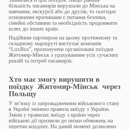
більшість пасажирів вирушали до Мінська на
навчання, екскурсії або до друзів, то сьогодні
основними причинами є питання безпеки,
сімейні обставини та необхідність продовжити
шлях до інших країн.
Надійним партнером на цьому протяжному та
складному маршруті виступає компанія
“LuxBus”, пропонуючи організовані поїздки
Житомир-Мінськ з урахуванням усіх сучасних
реалій та потреб пасажирів.
Хто має змогу вирушити в
поїздку Житомир-Мінськ через
Польщу
У зв’язку із запровадженням військового стану
в Україні змінено правила виїзду з України.
Зміни у правилах виїзду з країни через
військові дії призвели до низки обмежень на
перетин кордону. На даний момент дозволено