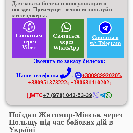
Для заказа билета и консультации о
поездке Преимущественно используйте
мессенджеры:
Связаться
Связаться
Связаться
через
через
ч/з Telegram
Viber
WhatsApp
Звонить по заказу билетов:
Наши телефоны
:
+380989920205;
+380951378222;
+380631410202;
МТС
+7 (978) 043-53-39
Поїздки Житомир-Мінськ через
Польщу під час бойових дій в
Україні