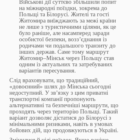
Військові дії суттєво збільшили попит
на міжнародні поїздки, зокрема до
Польщі та Білорусі. Жителі та гості
Житомира виїжджають за межі країни
не лише з туристичними цілями, як це
було раніше, але насамперед заради
особистої безпеки, возз’єднання із
родичами чи подальшого транзиту до
інших держав. Саме тому маршрут
Житомир–Мінськ через Польщу став
одним із актуальних та затребуваних
варіантів пересування.
Слід враховувати, що традиційний,
«довоєнний» шлях до Мінська сьогодні
недоступний. У зв’язку з цим приватні
транспортні компанії пропонують
альтернативні та безпечніші маршрути, що
проходять через територію Польщі. Такий
варіант дозволяє дістатися до Білорусі з
мінімальними ризиками, навіть в умовах
бойових дій, що продовжуються в Україні.
Змінилися й цілі поїздок. Якщо раніше