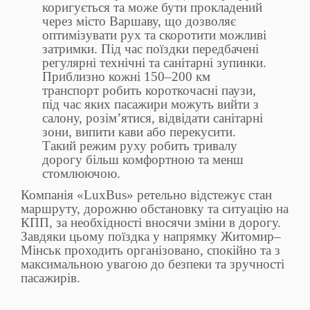
коригується та може бути прокладений
через місто Варшаву, що дозволяє
оптимізувати рух та скоротити можливі
затримки. Під час поїздки передбачені
регулярні технічні та санітарні зупинки.
Приблизно кожні 150–200 км
транспорт робить короткочасні паузи,
під час яких пасажири можуть вийти з
салону, розім’ятися, відвідати санітарні
зони, випити кави або перекусити.
Такий режим руху робить тривалу
дорогу більш комфортною та менш
стомлюючою.
Компанія «LuxBus» ретельно відстежує стан
маршруту, дорожню обстановку та ситуацію на
КПП, за необхідності вносячи зміни в дорогу.
Завдяки цьому поїздка у напрямку Житомир–
Мінськ проходить організовано, спокійно та з
максимальною увагою до безпеки та зручності
пасажирів.