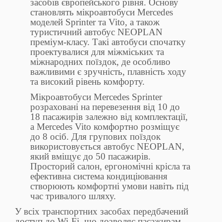
засобів європейського рівня. Основу
становлять мікроавтобуси Mercedes
моделей Sprinter та Vito, а також
туристичний автобус NEOPLAN
преміум-класу. Такі автобуси спочатку
проектувалися для міжміських та
міжнародних поїздок, де особливо
важливими є зручність, плавність ходу
та високий рівень комфорту.
Мікроавтобуси Mercedes Sprinter
розраховані на перевезення від 10 до
18 пасажирів залежно від комплектації,
а Mercedes Vito комфортно розміщує
до 8 осіб. Для групових поїздок
використовується автобус NEOPLAN,
який вміщує до 50 пасажирів.
Просторий салон, ергономічні крісла та
ефективна система кондиціювання
створюють комфортні умови навіть під
час тривалого шляху.
У всіх транспортних засобах передбачений
доступ до Wi-Fi, що дозволяє пасажирам