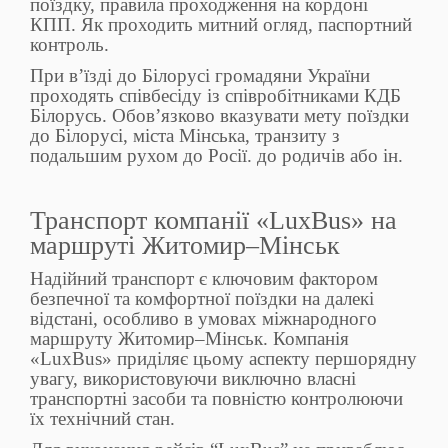
поїздку, правила проходження на кордоні
КПП. Як проходить митний огляд, паспортний
контроль.
При в’їзді до Білорусі громадяни України
проходять співбесіду із співробітниками КДБ
Білорусь. Обов’язково вказувати мету поїздки
до Білорусі, міста Мінська, транзиту з
подальшим рухом до Росії. до родичів або ін.
Транспорт компанії «LuxBus» на
маршруті Житомир–Мінськ
Надійний транспорт є ключовим фактором
безпечної та комфортної поїздки на далекі
відстані, особливо в умовах міжнародного
маршруту Житомир–Мінськ. Компанія
«LuxBus» приділяє цьому аспекту першорядну
увагу, використовуючи виключно власні
транспортні засоби та повністю контролюючи
їх технічний стан.