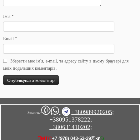
Ім'я
*
Email
*
Зберегти моє ім'я, e-mail, та адресу сайту в цьому браузері для
моїх подальших коментарів.
+380989920205;
Звонить:
+380951378222;
+380631410202;
+7 (978) 043-53-39
МТС