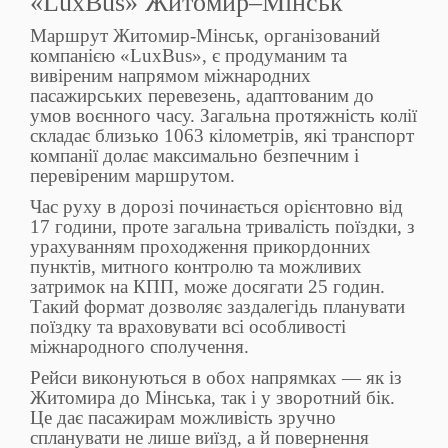
«LuxBus» Житомир–Мінськ
Маршрут Житомир-Мінськ, організований
компанією «LuxBus», є продуманим та
вивіреним напрямом міжнародних
пасажирських перевезень, адаптованим до
умов воєнного часу. Загальна протяжність колії
складає близько 1063 кілометрів, які транспорт
компанії долає максимально безпечним і
перевіреним маршрутом.
Час руху в дорозі починається орієнтовно від
17 години, проте загальна тривалість поїздки, з
урахуванням проходження прикордонних
пунктів, митного контролю та можливих
затримок на КПП, може досягати 25 годин.
Такий формат дозволяє заздалегідь планувати
поїздку та враховувати всі особливості
міжнародного сполучення.
Рейси виконуються в обох напрямках — як із
Житомира до Мінська, так і у зворотний бік.
Це дає пасажирам можливість зручно
спланувати не лише виїзд, а й повернення