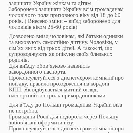
залишати Україну жінкам та дітям
Заборонено залишати Україну всім громадянам
чоловічого поля призовного віку від 18 до 60
років. ( Внесено зміни – виїзд заборонено для
чоловіків віком 25-60 років)
Дозволено виїзд чоловікам, які батьки одинаки
та виховують самостійно дитину. Чоловіки, у
сім’ях яких від трьох дітей. А також ті, що
супроводжують як опікуни своїх близьких
родичів.
Для виїзду обов’язково наявність
закордонного паспорта.
Проконсультуйтеся з диспетчером компанії про
поїздку, правила проходження на кордоні
КПП. Як відбувається митний огляд,
паспортний контроль прикордонниками.
Для в’їзду до Польщі громадянам України віза
не потрібна.
Громадяни Росії для подорожі через Польщу
зобов’язані оформити візу.
Проконсультуйтеся з диспетчером компанії про