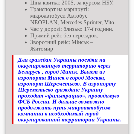
Ціна квитка: 200$, за курсом НБУ.
Транспорт на маршруті:
мікроавтобуси Автобус
NEOPLAN, Mercedes Sprinter, Vito.
Час у дорозі: близько 17-ї години.
Прямий рейс без пересадок;
Зворотний рейс: Мінськ –
Житомир
Для граждан Украины поездки на
оккупированную территорию через
Беларусь , город Минск. Вылет из
аэропорта Минск в город Москва,
аэропорт Шереметьево. В аэропорту
Шереметьево граждане Украину
проходят «фильтрацию», проводимую
ФСБ России. И дальше возможно
продолжить путь микроавтобусом
компании в необходимый город
оккупированной территории Украины.