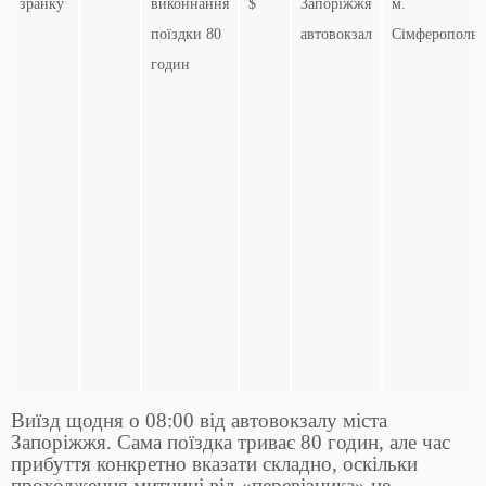
зранку
виконнання
$
Запоріжжя
м.
поїздки 80
автовокзал
Сімферополь
годин
Виїзд щодня о 08:00 від автовокзалу міста
Запоріжжя. Сама поїздка триває 80 годин, але час
прибуття конкретно вказати складно, оскільки
проходження митниці від «перевізника» не