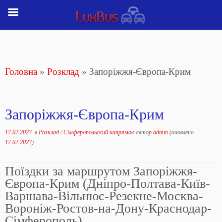
Перейти
до
вмісту
Головна
»
Розклад
»
Запоріжжя-Європа-Крим
Запоріжжя-Європа-Крим
17.02.2023
в
Розклад
/
Сімферопольский напрямок
автор
admin
(оновлено
17.02.2023
)
Поїздки за маршрутом Запоріжжя-
Європа-Крим (Дніпро-Полтава-Київ-
Варшава-Вільнюс-Резекне-Москва-
Вороніж-Ростов-на-Дону-Краснодар-
Сімферополь)