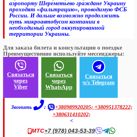
аэропорту Шереметьево граждане Украину
проходят «фильтрацию», проводимую ФСБ
России. И дальше возможно продолжить
путь микроавтобусом компании в
необходимый город оккупированной
территории Украины.
Для заказа билета и консультации о поездке
Преимущественно используйте мессенджеры:
Связаться
Связаться
Связаться
через
через
ч/з Telegram
Viber
WhatsApp
Звонить
:
+380989920205;
+380951378222;
+380631410202;
<
МТС
+7 (978) 043-53-39