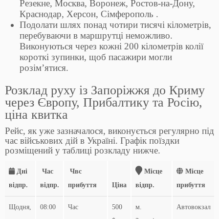
Резекне, Москва, Воронеж, Ростов-на-Дону,
Краснодар, Херсон, Сімферополь .
Подолати шлях понад чотири тисячі кілометрів,
перебуваючи в маршрутці неможливо.
Виконуються через кожні 200 кілометрів колії
короткі зупинки, щоб пасажири могли
розім’ятися.
Розклад руху із Запоріжжя до Криму
через Європу, Прибалтику та Росію,
ціна квитка
Рейс, як уже зазначалося, виконується регулярно під
час військових дій в Україні. Графік поїздки
розміщений у таблиці розкладу нижче.
Дні
Час
Чвс
Місце
Місце
відпр.
відпр.
прибуття
Ціна
відпр.
прибуття
Щодня,
08:00
Час
500
м.
Автовокзал