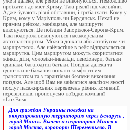
уже й далеко, але рейси не виконуються. Неможливо
проїхати і до міст Криму. Такі реалії під час війни.
Адже бувають різні обставини, і треба їхати. Кому у
Крим, кому у Маріуполь чи Бердянськ. Нехай не
прямим рейсом, манівцями, але маршрути
виконуються. Це поїздки Запоріжжя-Європа-Крим.
Такі подорожі виконуються пасажирським
автотранспортом. Можна доїхати або автобусом чи
маршруткою. Але найчастіше в рейс відправляється
маршрутка. Цим маршрутом можуть скористатися
жінки, діти, чоловіки-інваліди, пенсіонери, батьки
одинаки, багатодітні батьки. Поїздка далека та
однозначне бажання поїхати комфортним
транспортом та з гарантіями безпеки виконання
поїздки. Але щоб Вам не займатися аналізом якості
послуг пасажирських перевезень різних компаній
перевізників, пропонуємо поїздки компанії
«LuxBus».
Для граждан Украины поездки на
оккупированную территорию через Беларусь ,
город Минск. Вылет из аэропорта Минск в
город Москва, аэропорт Шереметьево. В