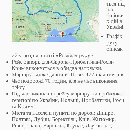
ться під
час
бойови
х дій в
Україні.
Графік
руху
описан
ий у розділі статті «Розклад руху».
Рейс Запоріжжя-Європа-Прибалтика-Росія-
Крим виконується в обидва напрямки.
Маршрут дуже далекий. Шлях 4775 кілометрів.
Час подорожі 70 годин, але не час виконання
рейсу.
Під час виконання рейсу маршрутка проїжджає
територією України, Польщі, Прибалтики, Росії
та Криму.
Міста та населені пункти по дорозі: Дніпро,
Полтава, Лубни, Бориспіль, Київ, Житомир,
Рівне, Львів, Варшава, Каунас, Даугавпілс,