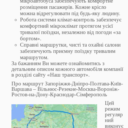
мікроавтобуса забезпечують комфортне
розміщення пасажирів. Кожне крісло
можна відрегулювати під будь-яку людину.
Робота системи клімат-контроль забезпечує
комфортний мікроклімат протягом усієї
тривалої поїздки, незалежно від погоди «за
бортом».
Справні маршрутки, чисті та охайні салони
забезпечують приємну поїздку тривалим
маршрутом.
За бажанням Ви можете ознайомитись з
детальним описом кожного автомобіля компанії
в розділі сайту «Наш транспорт».
Про маршрут Запоріжжя-Дніпро-Полтава-Київ-
Варшава – Вільнюс-Резекне-Москва-Вороніж-
Ростов-на-Дону-Краснодар-Сімферополь
Цей
режим
регуляр
ний
виконує