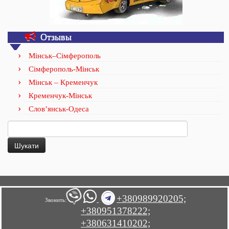
Отзывы
Мінськ–Сімферополь
Сімферополь-Мінськ
Мінськ – Кременчук
Кременчук-Мінськ
Слов’янськ-Одеса
Пошук:
+380989920205;
Звонить:
+380951378222;
+380631410202;