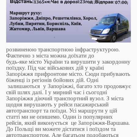
розвиненою транспортною інфраструктурою.
Фактично з міста можна доїхати до
будь-яке місто України та вирушити у закордонну
поїздку. Під час військових дій у країні
Запоріжжя прифронтове місто. Сюди прибувають
біженці із регіонів бойових дій. Одні
залишаються у Запоріжжі, багато хто продовжує
свій шлях далі. І у мирний час і сьогодні
Запоріжжя діючий транспортний вузол. З міста
щодня вирушають у рейси пасажирський
автотранспорт та поїзди. Усі маршрути у цій
статті ми не опишемо. Один із популярних
рейсів, який виконується це Запоріжжя-Варшава.
До Польщі ви можете дістатися і поїздом та
автотранспортом. Але багатьом подобаються