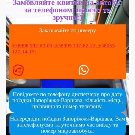
Замовляйте квитки на автобус
за телефоном, просто та
зручно:)
Заказывайте по номеру
+38098 992-02-05;
+38095 137-82-22;
+38063
127-14-15;
Повідомте по телефону диспетчеру про дату
поїздки Запоріжжя-Варшава, кількість місць,
прізвища та номер телефону.
Напередодні поїздки Запоріжжя-Варшава, Вам
зателефонуємо та уточнимо час виїзду та
номер мікроавтобуса.