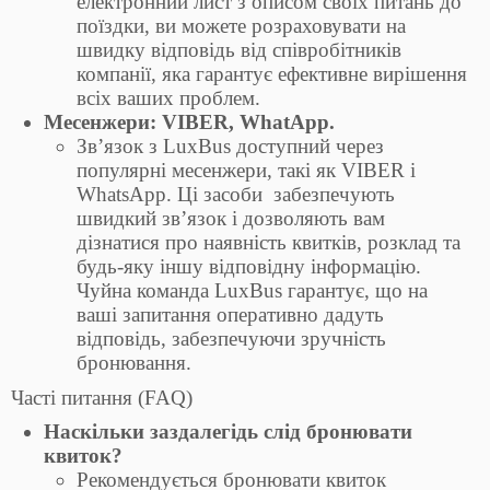
електронний лист з описом своїх питань до
поїздки, ви можете розраховувати на
швидку відповідь від співробітників
компанії, яка гарантує ефективне вирішення
всіх ваших проблем.
Месенжери: VIBER, WhatApp.
Зв’язок з LuxBus доступний через
популярні месенжери, такі як VIBER і
WhatsApp. Ці засоби забезпечують
швидкий зв’язок і дозволяють вам
дізнатися про наявність квитків, розклад та
будь-яку іншу відповідну інформацію.
Чуйна команда LuxBus гарантує, що на
ваші запитання оперативно дадуть
відповідь, забезпечуючи зручність
бронювання.
Часті питання (FAQ)
Наскільки заздалегідь слід бронювати
квиток?
Рекомендується бронювати квиток