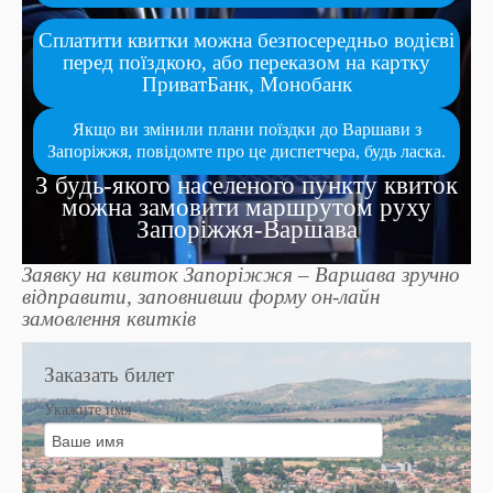
Сплатити квитки можна безпосередньо водієві
перед поїздкою, або переказом на картку
ПриватБанк, Монобанк
Якщо ви змінили плани поїздки до Варшави з
Запоріжжя, повідомте про це диспетчера, будь ласка.
З будь-якого населеного пункту квиток
можна замовити маршрутом руху
Запоріжжя-Варшава
Заявку на квиток Запоріжжя – Варшава зручно
відправити, заповнивши форму он-лайн
замовлення квитків
Заказать билет
Укажите имя