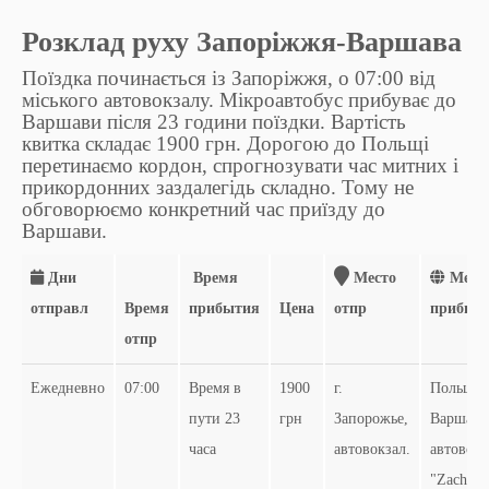
Розклад руху Запоріжжя-Варшава
Поїздка починається із Запоріжжя, о 07:00 від
міського автовокзалу. Мікроавтобус прибуває до
Варшави після 23 години поїздки. Вартість
квитка складає 1900 грн. Дорогою до Польщі
перетинаємо кордон, спрогнозувати час митних і
прикордонних заздалегідь складно. Тому не
обговорюємо конкретний час приїзду до
Варшави.
Дни
Время
Место
Мест
отправл
Время
прибытия
Цена
отпр
прибыт
отпр
Ежедневно
07:00
Время в
1900
г.
Польша,
пути 23
грн
Запорожье,
Варшава
часа
автовокзал.
автовокз
"Zachodni