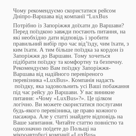
Чому рекомендуємо скористатися рейсом
Дніпро-Варшава від компанії “LuxBus
Потрібно із Запоріжжя доїхати до Варшави?
Перед поїздкою завжди постають питання, на
які необхідно дати відповідь і зробити
правильний вибір про час від’їзду, чим їхати, з
ким їхати. А тим більше поїздка за кордон із
Запоріжжя до Варшави. Тому хочеться
підібрати поїздку та комфортну та безпечну.
Рекомендуємо Вам поїздку Запоріжжя-
Варшава від надійного перевіреного
перевізника «LuxBus». Компанія надасть
поїздку, яка задовольнить усі Ваші побажання
під час рейсу до Варшави. У вас виникне
питання: «Чому «LuxBus»?». Це цілком
логічно. Ви можете скористатися послугами
будь-якого перевізника, це право кожного
пасажира. Але у статті знайдете відповідь на
Ваше запитання. Читайте статтю повністю та
однозначно поїдете до Польщі на
мікроавтобусі компанії «LuxBus».