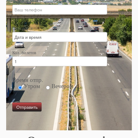
Укажите № тел.
Дата рейса
Кол. билетов
Время отпр.
Утром
Вечером