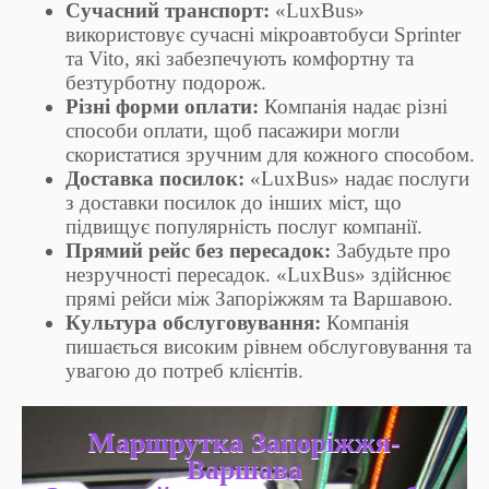
Сучасний транспорт:
«LuxBus»
використовує сучасні мікроавтобуси Sprinter
та Vito, які забезпечують комфортну та
безтурботну подорож.
Різні форми оплати:
Компанія надає різні
способи оплати, щоб пасажири могли
скористатися зручним для кожного способом.
Доставка посилок:
«LuxBus» надає послуги
з доставки посилок до інших міст, що
підвищує популярність послуг компанії.
Прямий рейс без пересадок:
Забудьте про
незручності пересадок. «LuxBus» здійснює
прямі рейси між Запоріжжям та Варшавою.
Культура обслуговування:
Компанія
пишається високим рівнем обслуговування та
увагою до потреб клієнтів.
Маршрутка Запоріжжя-
Варшава