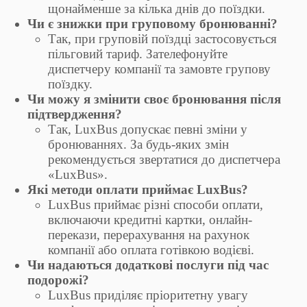
щонайменше за кілька днів до поїздки.
Чи є знижки при груповому бронюванні?
Так, при груповій поїздці застосовується
пільговий тариф. Зателефонуйте
диспетчеру компанії та замовте групову
поїздку.
Чи можу я змінити своє бронювання після
підтвердження?
Так, LuxBus допускає певні зміни у
бронюваннях. За будь-яких змін
рекомендується звертатися до диспетчера
«LuxBus».
Які методи оплати приймає LuxBus?
LuxBus приймає різні способи оплати,
включаючи кредитні картки, онлайн-
перекази, перерахування на рахунок
компанії або оплата готівкою водієві.
Чи надаються додаткові послуги під час
подорожі?
LuxBus приділяє пріоритетну увагу