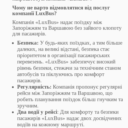
Чому не варто відмовлятися від послуг
компанії LuxBus?
Компанія «LuxBus» надає поїздку між
Запоріжжям та Варшавою без зайвого клопоту
для пасажирів.
Безпека:
У будь-яких поїздках, а тим більше
далеких, на великі відстані, безпека стає
пріоритетом в організації пасажирських
перевезень. «LuxBus» забезпечує високий
рівень безпеки, стежачи за технічним станом
автобусів та піклуючись про комфорт
пасажирів.
Регулярність:
Компанія пропонує регулярні
рейси між Запоріжжям та Варшавою, що
робить планування поїздок більш гнучким та
зручним.
Два водії у рейсі
: Для комфорту та безпеки
пасажирів «LuxBus» надає двох досвідчених
водіїв на кожному маршруті.