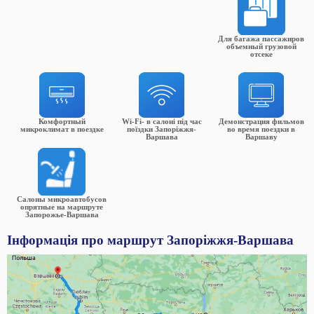
Для багажа пассажиров
объемный грузовой
отсеке
Комфортный
Wi-Fi- в салоні під час
Демонстрация фильмов
микроклимат в поездке
поїздки Запоріжжя-
во время поездки в
Варшава
Варшаву
Салоны микроавтобусов
опрятные на маршруте
Запорожье-Варшава
Інформація про маршрут Запоріжжя-Варшава