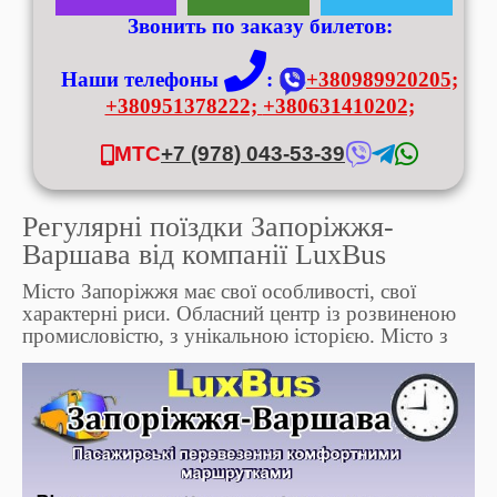
Звонить по заказу билетов:
Наши телефоны
:
+380989920205;
+380951378222;
+380631410202;
МТС
+7 (978) 043-53-39
Регулярні поїздки Запоріжжя-
Варшава від компанії LuxBus
Місто Запоріжжя має свої особливості, свої
характерні риси. Обласний центр із розвиненою
промисловістю, з
унікальною історією. Місто з