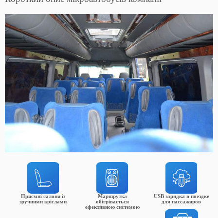
Приємні салони із
Маршрутка
USB зарядка в поездке
зручними кріслами
обігрівається
для пассажиров
ефективною системою