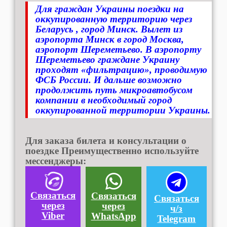
Для граждан Украины поездки на
оккупированную территорию через
Беларусь , город Минск. Вылет из
аэропорта Минск в город Москва,
аэропорт Шереметьево. В аэропорту
Шереметьево граждане Украину
проходят «фильтрацию», проводимую
ФСБ России. И дальше возможно
продолжить путь микроавтобусом
компании в необходимый город
оккупированной территории Украины.
Для заказа билета и консультации о
поездке Преимущественно используйте
мессенджеры:
Связаться
Связаться
Связаться
через
через
ч/з
Viber
WhatsApp
Telegram