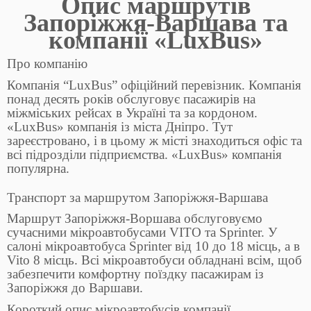
Опис маршрутів
Запоріжжя-Варшава та
компанії «LuxBus»
Про компанію
Компанія “LuxBus” офіційний перевізник. Компанія
понад десять років обслуговує пасажирів на
міжміських рейсах в Україні та за кордоном.
«LuxBus» компанія із міста Дніпро. Тут
зареєстровано, і в цьому ж місті знаходиться офіс та
всі підрозділи підприємства. «LuxBus» компанія
популярна.
Транспорт за маршрутом Запоріжжя-Варшава
Маршрут Запоріжжя-Воршава обслуговуємо
сучасними мікроавтобусами VITO та Sprinter. У
салоні мікроавтобуса Sprinter від 10 до 18 місць, а в
Vito 8 місць. Всі мікроавтобуси обладнані всім, щоб
забезпечити комфортну поїздку пасажирам із
Запоріжжя до Варшави.
Короткий опис мікроавтобусів компанії