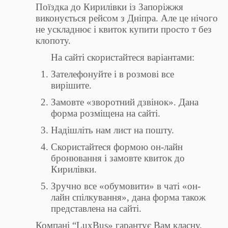
Поїздка до Кирилівки із Запоріжжя
виконується рейсом з Дніпра. Але це нічого
не ускладнює і квиток купити просто т без
клопоту.
На сайті скористайтеся варіантами:
Зателефонуйте і в розмові все
вирішите.
Замовте «зворотний дзвінок». Дана
форма розміщена на сайті.
Надішліть нам лист на пошту.
Скористайтеся формою он-лайн
бронювання і замовте квиток до
Кирилівки.
Зручно все «обумовити» в чаті «он-
лайн спілкування», дана форма також
представлена ​​на сайті.
Компані “LuxBus» гарантує Вам класну,