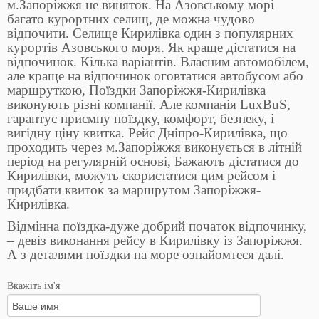
м.Запоріжжя не виняток. На Азовському морі
багато курортних селищ, де можна чудово
відпочити. Селище Кирилівка один з популярних
курортів Азовського моря. Як краще дістатися на
відпочинок. Кілька варіантів. Власним автомобілем,
але краще на відпочинок оговтатися автобусом або
маршруткою, Поїздки Запоріжжя-Кирилівка
виконують різні компанії. Але компанія LuxBuS,
гарантує приємну поїздку, комфорт, безпеку, і
вигідну ціну квитка. Рейс Дніпро-Кирилівка, що
проходить через м.Запоріжжя виконується в літній
період на регулярній основі, Бажають дістатися до
Кирилівки, можуть скористатися цим рейсом і
придбати квиток за маршрутом Запоріжжя-
Кирилівка.
Відмінна поїздка-дуже добрий початок відпочинку,
– девіз виконання рейсу в Кирилівку із Запоріжжя.
А з деталями поїздки на море ознайомтеся далі.
Вкажіть ім'я