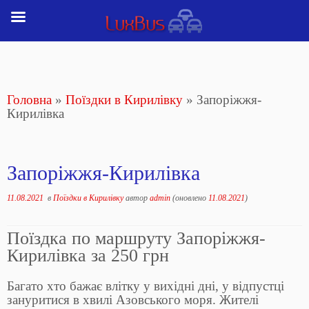
Перейти
до
вмісту
Головна
»
Поїздки в Кирилівку
»
Запоріжжя-
Кирилівка
Запоріжжя-Кирилівка
11.08.2021
в
Поїздки в Кирилівку
автор
admin
(оновлено
11.08.2021
)
Поїздка по маршруту Запоріжжя-
Кирилівка за 250 грн
Багато хто бажає влітку у вихідні дні, у відпустці
зануритися в хвилі Азовського моря. Жителі