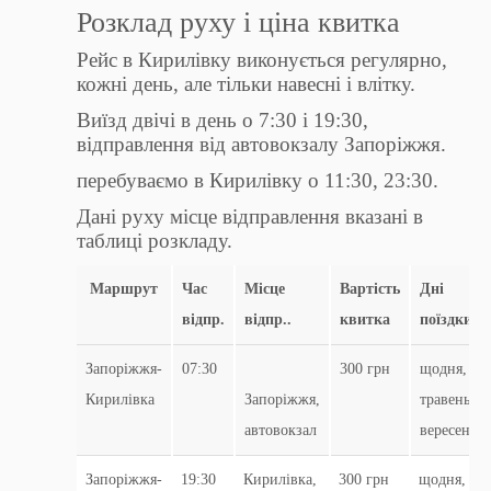
Розклад руху і ціна квитка
Рейс в Кирилівку виконується регулярно,
кожні день, але тільки навесні і влітку.
Виїзд двічі в день о 7:30 і 19:30,
відправлення від автовокзалу Запоріжжя.
перебуваємо в Кирилівку о 11:30, 23:30.
Дані руху місце відправлення вказані в
таблиці розкладу.
Маршрут
Час
Місце
Вартість
Дні
відпр.
відпр..
квитка
поїздки.
Запоріжжя-
07:30
300 грн
щодня,
Кирилівка
Запоріжжя,
травень-
автовокзал
вересень
Запоріжжя-
19:30
Кирилівка,
300 грн
щодня,