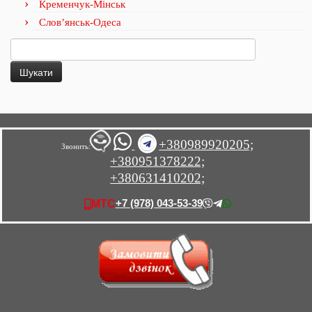
Кременчук-Мінськ
Слов’янськ-Одеса
Пошук:
+380989920205;
Звонить:
+380951378222;
+380631410202;
+7 (978) 043-53-39
МТС