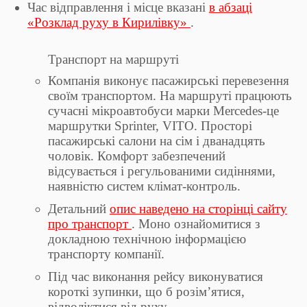
Час відправлення і місце вказані
в абзаці
«Розклад руху в Кирилівку»
.
Транспорт на маршруті
Компанія виконує пасажирські перевезення
своїм транспортом. На маршруті працюють
сучасні мікроавтобуси марки Mercedes-це
маршрутки Sprinter, VITO. Просторі
пасажирські салони на сім і дванадцять
чоловік. Комфорт забезпечений
відсувається і регульованими сидіннями,
наявністю систем клімат-контроль.
Детальний
опис наведено на сторінці сайту
про транспорт
. Моно ознайомитися з
докладною технічною інформацією
транспорту компанії.
Під час виконання рейсу виконуватися
короткі зупинки, що б розім’ятися,
відволіктися від руху