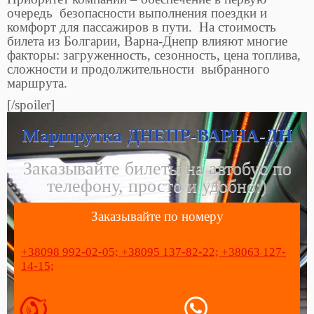
очередь безопасности выполнения поездки и
комфорт для пассажиров в пути. На стоимость
билета из Болгарии, Варна-Днепр влияют многие
факторы: загруженность, сезонность, цена топлива,
сложности и продолжительности выбранного
маршрута.
[/spoiler]
Маршрутка ДНЕПР-ВАРНА-ДН
Заказывайте билеты на автобус по
телефону, просто и удобно:)
Заказывайте по номеру
+38098 992-02-05;
+38095 137-82-22;
+38063 127-
14-15;