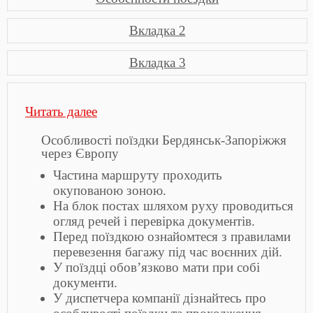
Вкладка 2
Вкладка 3
:
Читать далее
заапись
1
Особливості поїздки Бердянськ-Запоріжжя
через Європу
Частина маршруту проходить
окупованою зоною.
На блок постах шляхом руху проводиться
огляд речей і перевірка документів.
Перед поїздкою ознайомтеся з правилами
перевезення багажу під час воєнних дій.
У поїздці обов’язково мати при собі
документи.
У диспетчера компанії дізнайтесь про