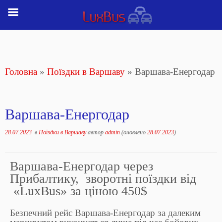
Перейти
до
вмісту
Головна
»
Поїздки в Варшаву
»
Варшава-Енергодар
Варшава-Енергодар
28.07.2023
в
Поїздки в Варшаву
автор
admin
(оновлено
28.07.2023
)
Варшава-Енергодар через
Прибалтику, зворотні поїздки від
«LuxBus» за ціною 450$
Безпечний рейс Варшава-Енергодар за далеким