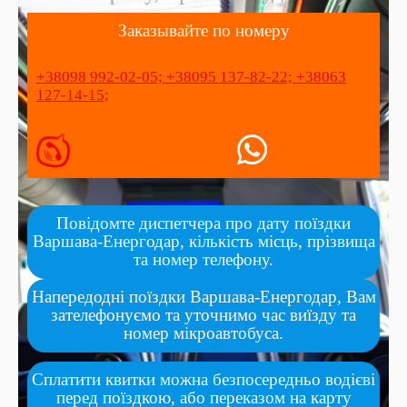
Заказывайте по номеру
+38098 992-02-05;
+38095 137-82-22;
+38063
127-14-15;
Повідомте диспетчера про дату поїздки
Варшава-Енергодар, кількість місць, прізвища
та номер телефону.
Напередодні поїздки Варшава-Енергодар, Вам
зателефонуємо та уточнимо час виїзду та
номер мікроавтобуса.
Сплатити квитки можна безпосередньо водієві
перед поїздкою, або переказом на карту