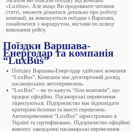
Загалом ми описали поїздку від компанії
«Luxbus». Але якщо Ви продовжите читання
статті, зможете дізнатися детально про роботу
компанії, як виконуються поїздки з Варшави,
ознайомтеся з маршрутом, містами по шляху
виконання рейсу.
Поїздки Варшава-
Енергодар та компанія
“LuxBus”
Поїздку Варшава-Енергодар здійснює компанія
“LuxBus”. Компанія має десятирічний досвід
пасажирських автоперевезень.
“LuxBus” – як то кажуть “біла компанія”, що
працює офіційно. Пасажирські перевезення
ліцензуються. Підприємство має відповідати
критеріям безпеки та якості перевезень.
Автоперевезення “LuxBus” зареєстровано в
Україні та сертифіковано. Підприємство офіційно
виконує закордонні пасажирські перевезення.