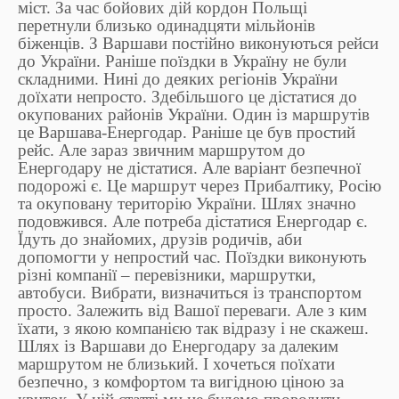
міст. За час бойових дій кордон Польщі
перетнули близько одинадцяти мільйонів
біженців. З Варшави постійно виконуються рейси
до України. Раніше поїздки в Україну не були
складними. Нині до деяких регіонів України
доїхати непросто. Здебільшого це дістатися до
окупованих районів України. Один із маршрутів
це Варшава-Енергодар. Раніше це був простий
рейс. Але зараз звичним маршрутом до
Енергодару не дістатися. Але варіант безпечної
подорожі є. Це маршрут через Прибалтику, Росію
та окуповану територію України. Шлях значно
подовжився. Але потреба дістатися Енергодар є.
Їдуть до знайомих, друзів родичів, аби
допомогти у непростий час. Поїздки виконують
різні компанії – перевізники, маршрутки,
автобуси. Вибрати, визначиться із транспортом
просто. Залежить від Вашої переваги. Але з ким
їхати, з якою компанією так відразу і не скажеш.
Шлях із Варшави до Енергодару за далеким
маршрутом не близький. І хочеться поїхати
безпечно, з комфортом та вигідною ціною за