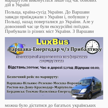
маршрутом виконується лише під час бойових
дій в Україні
Польща, країна-сусід України. До Варшави
завжди приїжджали з України і, побувши у
Польщі, назад поверталися до України. Але у
довоєнний час це були екскурсійні поїздки.
Прибували із різних міст України. З Варшави
можна було дістатися до багатьох українських