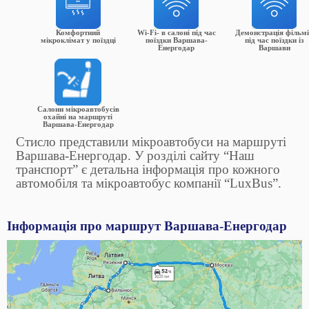
Комфортний
Wi-Fi- в салоні під час
Демонстрація фільм
мікроклімат у поїздці
поїздки Варшава-
під час поїздки із
Енергодар
Варшави
Салони мікроавтобусів
охайні на маршруті
Варшава-Енергодар
Стисло представили мікроавтобуси на маршруті
Варшава-Енергодар. У розділі сайту “Наш
транспорт” є детальна інформація про кожного
автомобіля та мікроавтобус компанії “LuxBus”.
Інформація про маршрут Варшава-Енергодар