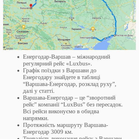
Енергодар-Варшав – міжнародний
регулярний рейс «Luxbus».
Графік поїздки з Варшави до
Енергодару знайдете в таблиці
“Варшава-Енергодар, розклад руху”,
далі у статті.
Варшава-Енергодар – це “зворотний
рейс” компанії “LuxBus” без пересадок.
Всі рейси виконуємо в обидва
напрямки.
Протяжність маршруту Варшава-
Енергодар 3009 км.
Тривалість виконання рейсу з Варшави