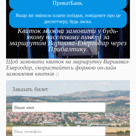
ПриватБанк.
Якщо ви змінили плани поїздки, повідомте про це
диспетчеру, будь ласка.
Квиток можна замовити у будь-
якому населеному пункті за
маршрутом Варшава-Енергодар через
Прибалтику.
Щоб замовити квиток на маршрутку Варшаваз-
Енергодар, скористайтесь формою он-лайн
замовлення квитків ::
Заказать билет
Укажите имя
Укажите № тел.