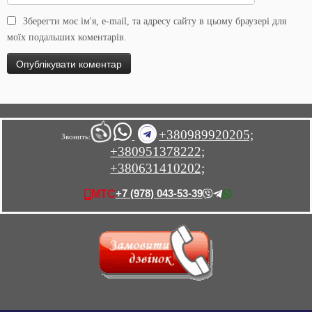
Зберегти моє ім'я, e-mail, та адресу сайту в цьому браузері для
моїх подальших коментарів.
+380989920205;
Звонить:
+380951378222;
+380631410202;
+7 (978) 043-53-39
МТС