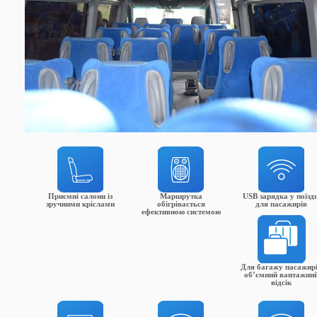
Приємні салони із
Маршрутка
USB зарядка у поїздц
зручними кріслами
обігрівається
для пасажирів
ефективною системою
Для багажу пасажир
об’ємний вантажни
відсік