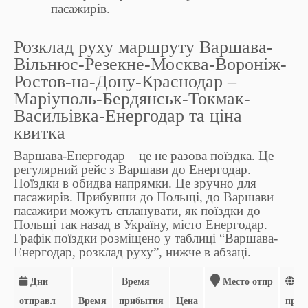
пасажирів.
Розклад руху маршруту Варшава-
Вільнюс-Резекне-Москва-Вороніж-
Ростов-на-Дону-Краснодар –
Маріуполь-Бердянськ-Токмак-
Васильівка-Енергодар та ціна
квитка
Варшава-Енергодар – це не разова поїздка. Це
регулярний рейс з Варшави до Енергодар.
Поїздки в обидва напрямки. Це зручно для
пасажирів. Прибувши до Польщі, до Варшави
пасажири можуть спланувати, як поїздки до
Польщі так назад в Україну, місто Енергодар.
Графік поїздки розміщено у таблиці “Варшава-
Енергодар, розклад руху”, нижче в абзаці.
Дни
Время
Место отпр
Ме
отправл
Время
прибытия
Цена
приб