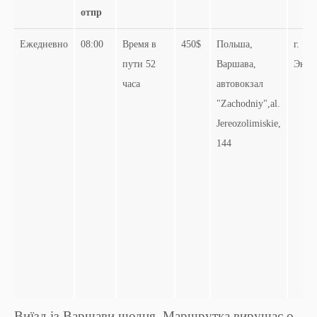
отпр
Ежедневно
08:00
Время в
450$
Польша,
г.
пути 52
Варшава,
Энер
часа
автовокзал
"Zachodniy",al.
Jereozolimiskie,
144
Виїзд із Варшави щодня. Маршрутка вирушає о