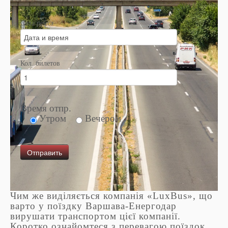
Дата рейса
Кол. билетов
Время отпр.
Утром
Вечером
Чим же виділяється компанія «LuxBus», що
варто у поїздку Варшава-Енергодар
вирушати транспортом цієї компанії.
Коротко ознайомтеся з перевагою поїздок