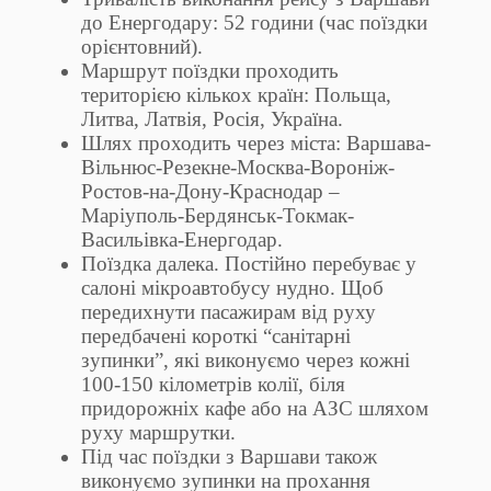
до Енергодару: 52 години (час поїздки
орієнтовний).
Маршрут поїздки проходить
територією кількох країн: Польща,
Литва, Латвія, Росія, Україна.
Шлях проходить через міста: Варшава-
Вільнюс-Резекне-Москва-Вороніж-
Ростов-на-Дону-Краснодар –
Маріуполь-Бердянськ-Токмак-
Васильівка-Енергодар.
Поїздка далека. Постійно перебуває у
салоні мікроавтобусу нудно. Щоб
передихнути пасажирам від руху
передбачені короткі “санітарні
зупинки”, які виконуємо через кожні
100-150 кілометрів колії, біля
придорожніх кафе або на АЗС шляхом
руху маршрутки.
Під час поїздки з Варшави також
виконуємо зупинки на прохання