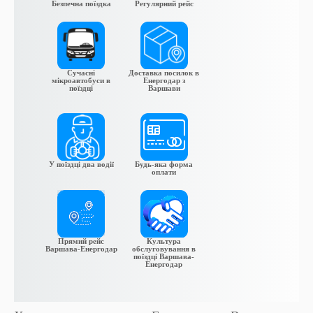
Безпечна поїздка
Регулярний рейс
Сучасні
Доставка посилок в
мікроавтобуси в
Енергодар з
поїздці
Варшави
У поїздці два водії
Будь-яка форма
оплати
Прямий рейс
Культура
Варшава-Енергодар
обслуговування в
поїздці Варшава-
Енергодар