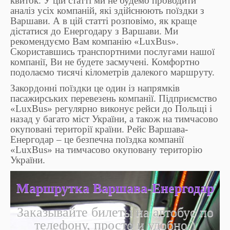
квиток. У цій статті ми не будемо проводити
аналіз усіх компаній, які здійснюють поїздки з
Варшави. А в цій статті розповімо, як краще
дістатися до Енергодару з Варшави. Ми
рекомендуємо Вам компанію «LuxBus».
Скориставшись транспортними послугами нашої
компанії, Ви не будете засмучені. Комфортно
подолаємо тисячі кілометрів далекого маршруту.
Закордонні поїздки це один із напрямків
пасажирських перевезень компанії. Підприємство
«LuxBus» регулярно виконує рейси до Польщі і
назад у багато міст України, а також на тимчасово
окуповані території країни. Рейс Варшава-
Енергодар – це безпечна поїздка компанії
«LuxBus» на тимчасово окуповану територію
України.
Маршрутка Варшава-Енергодар
Заказывайте билеты на автобус по
телефону, просто и удобно:)