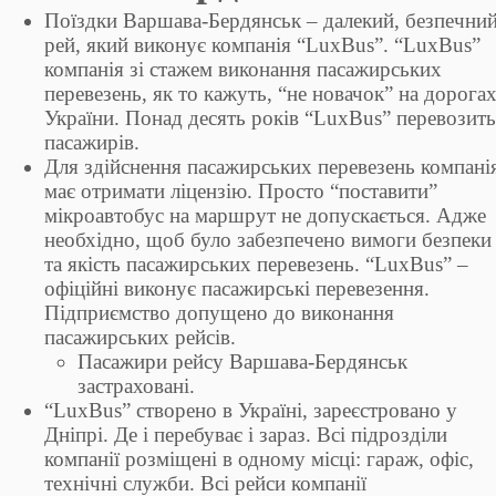
Поїздки Варшава-Бердянськ – далекий, безпечни
рей, який виконує компанія “LuxBus”. “LuxBus”
компанія зі стажем виконання пасажирських
перевезень, як то кажуть, “не новачок” на дорога
України. Понад десять років “LuxBus” перевозить
пасажирів.
Для здійснення пасажирських перевезень компані
має отримати ліцензію. Просто “поставити”
мікроавтобус на маршрут не допускається. Адже
необхідно, щоб було забезпечено вимоги безпеки
та якість пасажирських перевезень. “LuxBus” –
офіційні виконує пасажирські перевезення.
Підприємство допущено до виконання
пасажирських рейсів.
Пасажири рейсу Варшава-Бердянськ
застраховані.
“LuxBus” створено в Україні, зареєстровано у
Дніпрі. Де і перебуває і зараз. Всі підрозділи
компанії розміщені в одному місці: гараж, офіс,
технічні служби. Всі рейси компанії