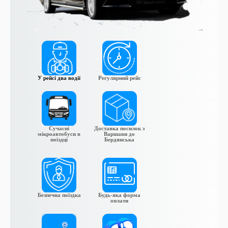
У рейсі два водії
Регулярний рейс
Сучасні
Доставка посилок з
мікроавтобуси в
Варшави до
поїздці
Бердянська
Безпечна поїздка
Будь-яка форма
оплати