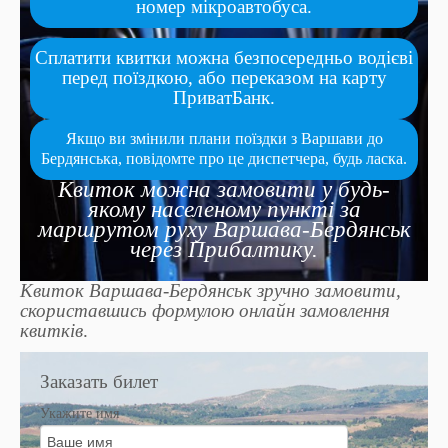
номер мікроавтобуса.
Сплатити квитки можна безпосередньо водієві
перед поїздкою, або переказом на карту
ПриватБанк.
Якщо ви змінили плани поїздки з Варшави до
Бердянська, повідомте про це диспетчера, будь ласка.
Квиток можна замовити у будь-
якому населеному пункті за
маршрутом руху Варшава-Бердянськ
через Прибалтику.
Квиток Варшава-Бердянськ зручно замовити,
скориставшись формулою онлайн замовлення
квитків
.
Заказать билет
Укажите имя