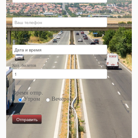
Укажите № тел.
Дата рейса
Кол. билетов
Время отпр.
Утром
Вечером