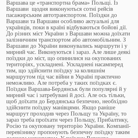
Варшава це «транспортна брама» Польщі. Із
Варшави щодня виконуються сотні рейсів
пасажирським автотранспортом. Поїздки до
Варшави та Варшави особливо актуальні для
українців, поки в країні відбуваються бойові дії.
До різних міст України з Варшави можна доїхати
залізничним транспортом або автомобільним. З
Варшави до України виконувались маршрути і у
мирний час. Виконуються і зараз. Але лише деякі
поїздки до міст, що опинилися на окупованих
територіях, ускладнені. Ускладнені насамперед
тим, що здійснити поїздку за колишнім
маршрутом під час війни в Україні практично
неможливо. Але потреба у таких поїздках є.
Поїздки Варшава-Бердянськ були популярні й у
мирний час і затребувані й досі. Але ось тільки,
щоб доїхати до Бердянська безпечно, необхідно
здійснити поїздку манівцями. Якщо раніше
маршрут проходив через Польщу та Україну, то
зараз треба проїхати через Польщу, Прибалтику,
Росію та окуповану територію України. Компанії-
перевізнику пропонують безпечну поїздку таким