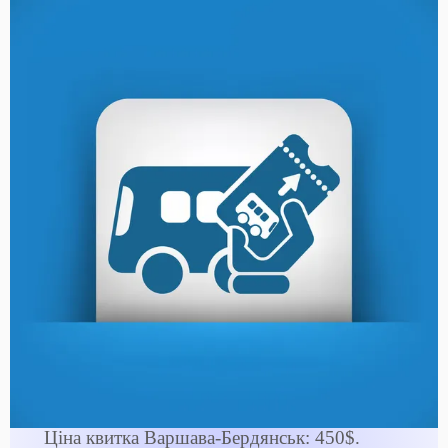
Ціна квитка Варшава-Бердянськ: 450$.