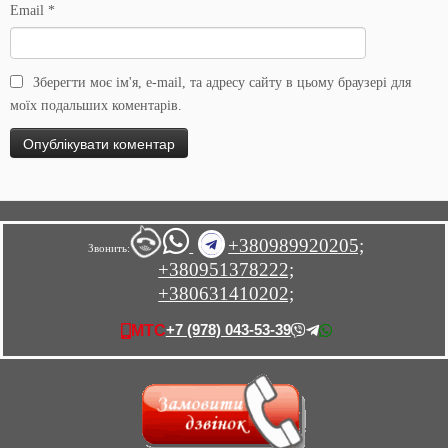
Email
*
Зберегти моє ім'я, e-mail, та адресу сайту в цьому браузері для
моїх подальших коментарів.
+380989920205;
Звонить:
+380951378222;
+380631410202;
+7 (978) 043-53-39
МТС