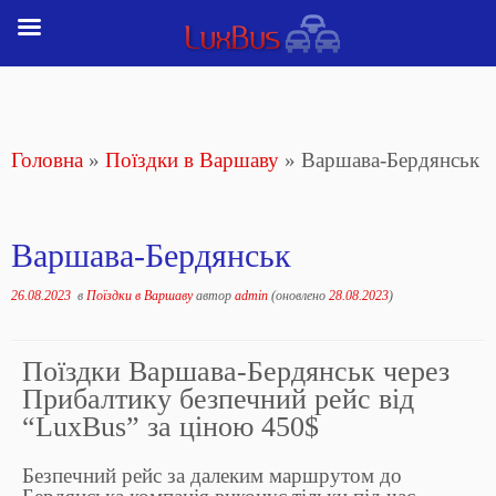
Перейти
до
вмісту
Головна
»
Поїздки в Варшаву
»
Варшава-Бердянськ
Варшава-Бердянськ
26.08.2023
в
Поїздки в Варшаву
автор
admin
(оновлено
28.08.2023
)
Поїздки Варшава-Бердянськ через
Прибалтику безпечний рейс від
“LuxBus” за ціною 450$
Безпечний рейс за далеким маршрутом до