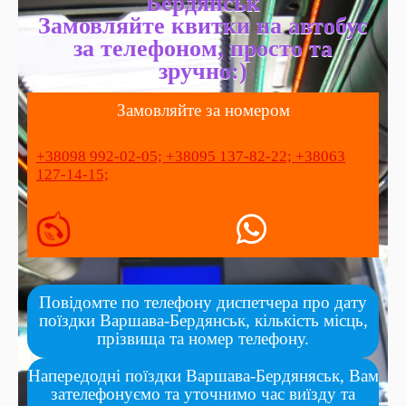
Бердянськ
Замовляйте квитки на автобус
за телефоном, просто та
зручно:)
Замовляйте за номером
+38098 992-02-05;
+38095 137-82-22;
+38063
127-14-15;
Повідомте по телефону диспетчера про дату
поїздки Варшава-Бердянськ, кількість місць,
прізвища та номер телефону.
Напередодні поїздки Варшава-Бердяняськ, Вам
зателефонуємо та уточнимо час виїзду та