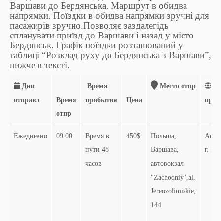
Варшави до Бердянська. Маршрут в обидва
напрямки. Поїздки в обидва напрямки зручні для
пасажирів зручно.Позволяє заздалегідь
спланувати приїзд до Варшави і назад у місто
Бердянськ. Графік поїздки розташований у
таблиці “Розклад руху до Бердянська з Варшави”,
нижче в тексті.
Дни
Время
Место отпр
Ме
отправл
Время
прибытия
Цена
приб
отпр
Ежедневно
09:00
Время в
450$
Польша,
Авто
пути 48
Варшава,
г. Бе
часов
автовокзал
"Zachodniy",al.
Jereozolimiskie,
144