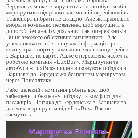
далеким маршрутом. У поїздку Варшава-
Бердянськ можете вирушити або автобусом або
маршруткою від різних «компаній перевізників».
Транспорт вибрати не складно. Але як правильно
вибрати компанію перевізник, щоб вирушити в
дорогу? Без аналізу діяльності автоперевізників
Ви не зможете об’єктивно визначитись. Але
ускладнювати себе пошуком інформації про
кожну транспортну компанію, яка виконує рейси
з Варшави, не варто. Адже є перевірена часом та
роботою компанія «LuxBus». Маршрутки та
автобуси «LuxBus» щодня виконують поїздки з
Варшави до Бердянська безпечним маршрутом
через Прибалтику.
Рейс далекий і компанія робить все, щоб
забезпечити безпечну поїздку та комфорт для
пасажирів. Поїздка до Бердянська з Варшави за
далеким маршрутом від «LuxBus» Вас не
засмутить.
Маршрутка Варшава-