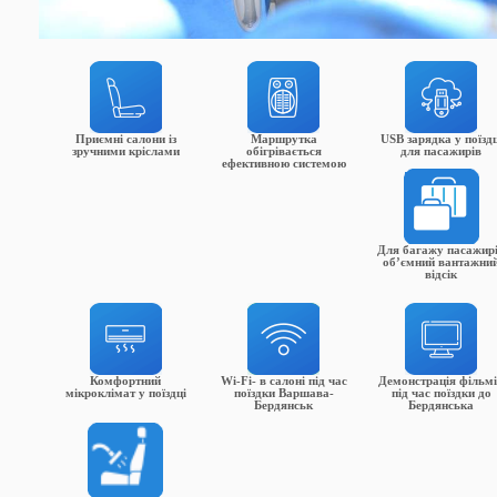
Приємні салони із
Маршрутка
USB зарядка у поїздц
зручними кріслами
обігрівається
для пасажирів
ефективною системою
Для багажу пасажир
об’ємний вантажни
відсік
Комфортний
Wi-Fi- в салоні під час
Демонстрація фільм
мікроклімат у поїздці
поїздки Варшава-
під час поїздки до
Бердянськ
Бердянська