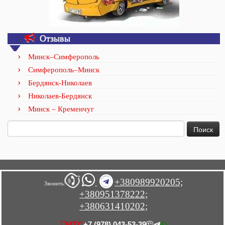
Отзывы
Минск–Симферополь
Симферополь–Минск
Бердянск-Николаев
Николаев-Бердянск
Минск – Кременчуг
Найти:
+380989920205;
Звонить:
+380951378222;
+380631410202;
+7 (978) 043-53-39
МТС