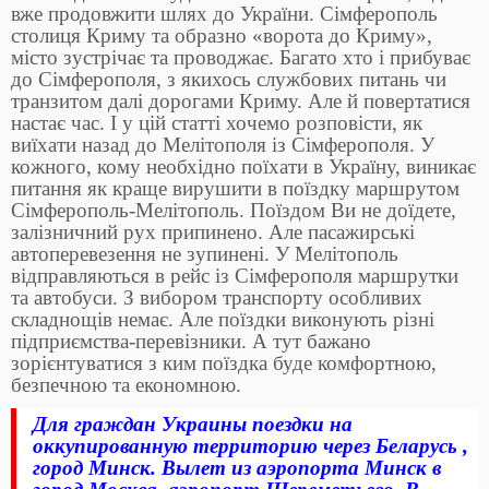
вже продовжити шлях до України. Сімферополь
столиця Криму та образно «ворота до Криму»,
місто зустрічає та проводжає. Багато хто і прибуває
до Сімферополя, з якихось службових питань чи
транзитом далі дорогами Криму. Але й повертатися
настає час. І у цій статті хочемо розповісти, як
виїхати назад до Мелітополя із Сімферополя. У
кожного, кому необхідно поїхати в Україну, виникає
питання як краще вирушити в поїздку маршрутом
Сімферополь-Мелітополь. Поїздом Ви не доїдете,
залізничний рух припинено. Але пасажирські
автоперевезення не зупинені. У Мелітополь
відправляються в рейс із Сімферополя маршрутки
та автобуси. З вибором транспорту особливих
складнощів немає. Але поїздки виконують різні
підприємства-перевізники. А тут бажано
зорієнтуватися з ким поїздка буде комфортною,
безпечною та економною.
Для граждан Украины поездки на
оккупированную территорию через Беларусь ,
город Минск. Вылет из аэропорта Минск в