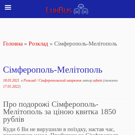
Перейти
до
вмісту
Головна
»
Розклад
»
Сімферополь-Мелітополь
Сімферополь-Мелітополь
18.03.2021
в
Розклад
/
Сімферопольский напрямок
автор
admin
(оновлено
17.01.2022
)
Про подорожі Сімферополь-
Мелітополь за ціною квитка 1850
рублів
Куди б Ви не вирушили в поїздку, настав час,