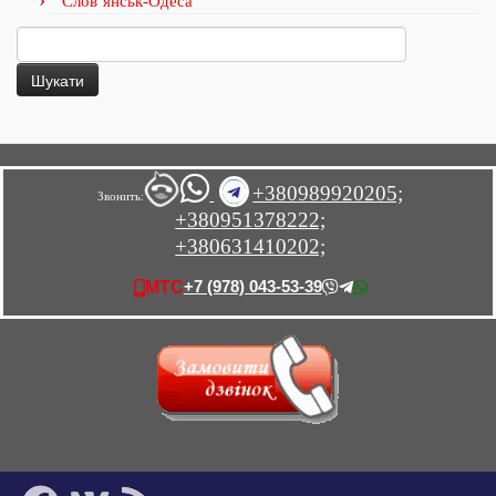
Слов’янськ-Одеса
Пошук:
+380989920205;
Звонить:
+380951378222;
+380631410202;
+7 (978) 043-53-39
МТС