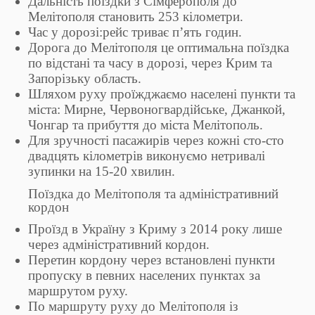
Дальність поїздки з Сімферополя до
Мелітополя становить 253 кілометри.
Час у дорозі:рейс триває п’ять годин.
Дорога до Мелітополя це оптимальна поїздка
по відстані та часу в дорозі, через Крим та
Запорізьку область.
Шляхом руху проїжджаємо населені пункти та
міста: Мирне, Червоногвардійське, Джанкой,
Чонгар та прибуття до міста Мелітополь.
Для зручності пасажирів через кожні сто-сто
двадцять кілометрів виконуємо нетривалі
зупинки на 15-20 хвилин.
Поїздка до Мелітополя та адміністративний
кордон
Проїзд в Україну з Криму з 2014 року лише
через адміністративний кордон.
Перетин кордону через встановлені пункти
пропуску в певних населених пунктах за
маршрутом руху.
По маршруту руху до Мелітополя із