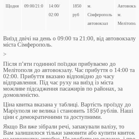
Щодня
09:00/21:0
14:00/
1850
м.
Автовокза
02:00
руб
Сімферополь
м.
автовокзал
Мелітопол
Виїзд двічі на день о 09:00 та 21:00, від автовокзалу
міста Сімферополь.
>
Після п’яти годинної поїздки прибуваємо до
Мелітополя до автовокзалу. Час прибуття о 14:00 та
02:00. Прибуття вказано відповідно до часу
відправлення. Під час руху на виїзд із міста
можливе підсадження пасажирів по районах, за
домовленістю.
Ціна квитка вказана у таблиці. Вартість проїзду до
Маріуполя не велика і становить 1850 рублів. Наші
ціни є демократичними та доступними.
Якщо Ви вже зібрали речі, запакували валізу, то
Вам залишилося тільки замовити або купити квиток
на маршрутку автобус. Це зробити не складно, і про