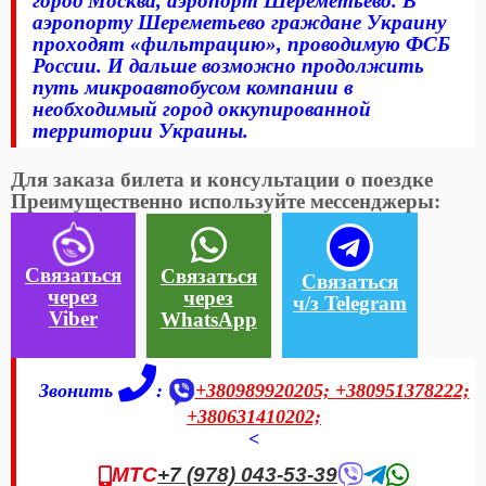
город Москва, аэропорт Шереметьево. В
аэропорту Шереметьево граждане Украину
проходят «фильтрацию», проводимую ФСБ
России. И дальше возможно продолжить
путь микроавтобусом компании в
необходимый город оккупированной
территории Украины.
Для заказа билета и консультации о поездке
Преимущественно используйте мессенджеры:
Связаться
Связаться
Связаться
через
через
ч/з Telegram
Viber
WhatsApp
Звонить
:
+380989920205;
+380951378222;
+380631410202;
<
МТС
+7 (978) 043-53-39