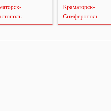
маторск-
Краматорск-
астополь
Симферополь