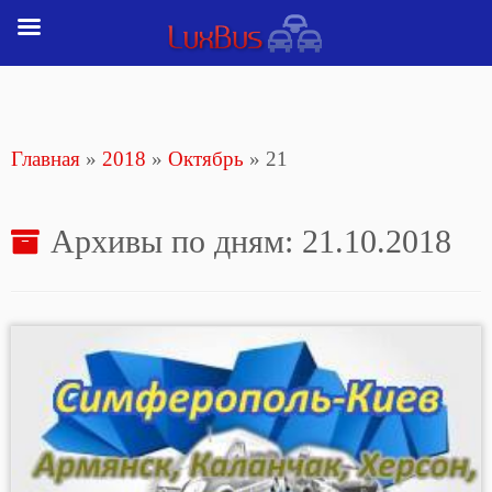
Перейти
к
содержимому
Главная
»
2018
»
Октябрь
»
21
Архивы по дням:
21.10.2018