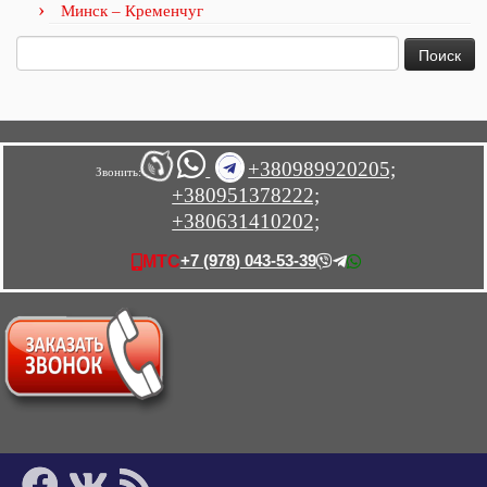
Минск – Кременчуг
Найти:
+380989920205;
Звонить:
+380951378222;
+380631410202;
+7 (978) 043-53-39
МТС