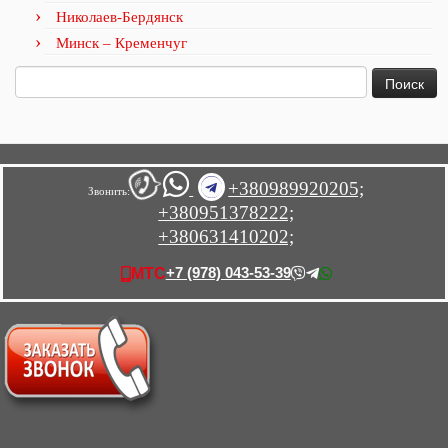
Николаев-Бердянск
Минск – Кременчуг
Найти:
+380989920205;
Звонить:
+380951378222;
+380631410202;
+7 (978) 043-53-39
МТС