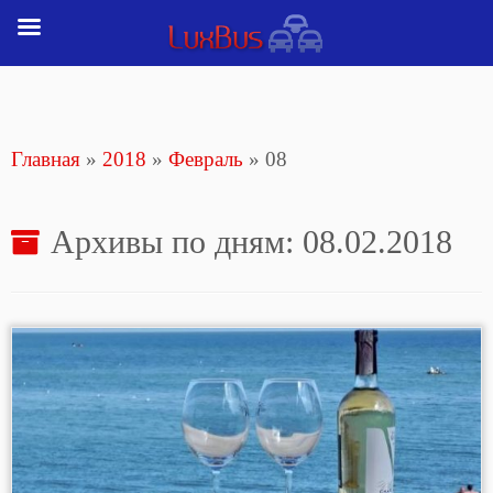
Перейти
к
содержимому
Главная
»
2018
»
Февраль
»
08
Архивы по дням:
08.02.2018