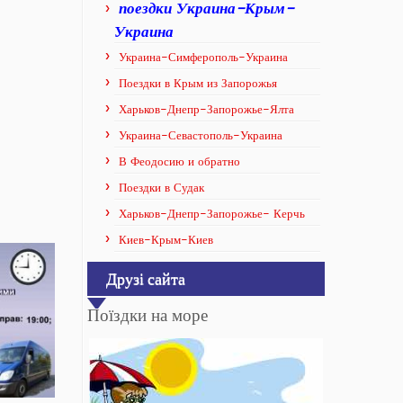
поездки Украина-Крым-
Украина
Украина-Симферополь-Украина
Поездки в Крым из Запорожья
Харьков-Днепр-Запорожье-Ялта
Украина-Севастополь-Украина
В Феодосию и обратно
Поездки в Судак
Харьков-Днепр-Запорожье- Керчь
Киев-Крым-Киев
Друзі сайта
Поїздки на море