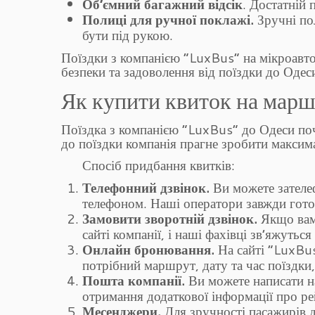
Об’ємний багажний відсік
. Достатній 
Полиці для ручної поклажі.
Зручні пол
бути під рукою.
Поїздки з компанією “LuxBus” на мікроавто
безпеки та задоволення від поїздки до Одес
Як купити квиток на марш
Поїздка з компанією “LuxBus” до Одеси поч
до поїздки компанія прагне зробити максим
Спосіб придбання квитків:
Телефонний дзвінок.
Ви можете зателе
телефоном. Наші оператори завжди готов
Замовити зворотній дзвінок.
Якщо вам 
сайті компанії, і наші фахівці зв’яжуться
Онлайн бронювання.
На сайті “LuxBu
потрібний маршрут, дату та час поїздки,
Пошта компанії.
Ви можете написати н
отримання додаткової інформації про ре
Месенджери.
Для зручності пасажирів 