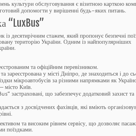
вень культури обслуговування є візитною карткою комп
 готовий допомогти у вирішенні будь-яких питань.
ка “LuxBus”
к із десятирічним стажем, який пропонує безпечні пої
уповану територію України. Одним із найпопулярніших
країни.
еєстрованим та офіційним перевізником.
а зареєстрована у місті Дніпро, де знаходиться і до сь
їздки мікроавтобусів за різними напрямками як Україн
— місто Київ.
us” застраховані, що забезпечує додатковий захист та
адається з досвідчених фахівців, які вміють організову
івні.
ективом та високим рівнем сервісу, що дозволяє паса
ми поїздками.