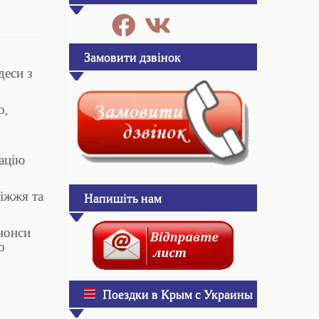
Замовити дзвінок
деси з
о,
мацію
ріжжя та
Напишіть нам
анонси
о
Поездки в Крым с Украины