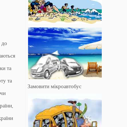
 до
ваються
ки та
ту та
Замовити мікроавтобус
ючи
раїни,
країни