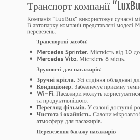
Транспорт компанії “LuxBu
Компанія “LuxBus” використовує сучасні мі
В автопарку компанії представлені моделі M
перевезень.
Транспортні засоби:
Mercedes Sprinter.
Місткість від 10 до
Mercedes Vito.
Місткість 8 місць.
Зручності для пасажирів:
Зручні крісла.
Усі сидіння обладнані дл
Кондиціонер.
Забезпечує приємну темпе
Wi-Fi.
Пасажири можуть користуватися
та продуктивнішою.
Перегляд фільмів.
У салоні доступні ро
Чистота і охайність.
Салони мікроавтоб
атмосферу для пасажирів.
Перевезення багажу пасажирів