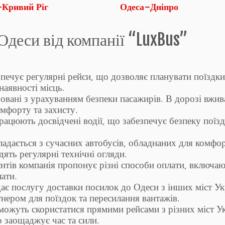
-Кривий Ріг
Одеса-Дніпро
Одеси від компанії “LuxBus”
ечує регулярні рейси, що дозволяє планувати поїздки
наявності місць.
овані з урахуванням безпеки пасажирів. В дорозі вжи
омфорту та захисту.
ацюють досвідчені водії, що забезпечує безпеку поїзд
ладається з сучасних автобусів, обладнаних для комфор
дять регулярні технічні огляди.
єнтів компанія пропонує різні способи оплати, включа
лати.
є послугу доставки посилок до Одеси з інших міст Ук
нером для поїздок та пересилання вантажів.
ожуть скористатися прямими рейсами з різних міст У
о заощаджує час та сили.