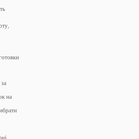
ть
рту,
дготовки
 за
ок на
вибрати
рні