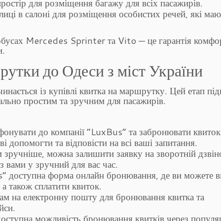
простір для розміщення багажу для всіх пасажирів.
иці в салоні для розміщення особистих речей, які маю
бусах Mercedes Sprinter та Vito — це гарантія комфо
и.
рутки до Одеси з міст України
инається із купівлі квитка на маршрутку. Цей етап пі
ально простим та зручним для пасажирів.
фонувати до компанії “LuxBus” та забронювати квиток
і допомогти та відповісти на всі ваші запитання.
зручніше, можна залишити заявку на зворотній дзвін
 з вами у зручний для вас час.
s” доступна форма онлайн бронювання, де ви можете 
 а також сплатити квиток.
ам на електронну пошту для бронювання квитка та
йси.
доступна можливість бронювання квитків через популя