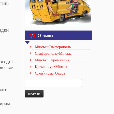
анії
здки
Отзывы
Мінськ–Сімферополь
Сімферополь-Мінськ
Мінськ – Кременчук
огодні.
ою, так
Кременчук-Мінськ
Слов’янськ-Одеса
Пошук:
вати
жирам