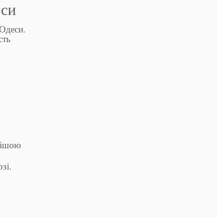
еси
 Одеси.
сть
нішою
зі.