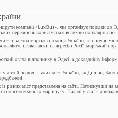
країни
шрути компанії «LuxBus», яка організує поїздки до О
ських перевезень користується великою популярністю.
са – південна морська столиця України, історичне міст
 конфлікту, незважаючи на агресію Росії, морський порт
ороткий огляд відпочинку в Одесі, а докладнішу інфор
у літній період з таких міст України, як Дніпро, Запо
ередбачені.
з різних міст представлена ​​на сайті. Натиснувши на 
 та описом кожного маршруту. Надалі у статті докладн