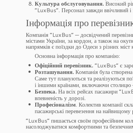
Культура обслуговування.
Високий рі
“LuxBus”. Персонал завжди ввічливий і
Інформація про перевізни
Компанія “LuxBus” — досвідчений перевізни
містами України, за кордон, а також на ок
напрямків є поїздки до Одеси з різних міст 
Основна інформація про компанію:
Офіційний перевізник.
“LuxBus” є зар
Розташування.
Компанія була створена т
Саме тут плануються та реалізуються по
і іншими країнами, включаючи столицю 
Безпека.
На всіх рейсах пасажири “LuxB
впевненість у дорозі.
Професіоналізм
. Колектив компанії скл
пасажирські перевезення на найвищому р
“LuxBus” пишається своїм професійним кол
насолоджуватися комфортними та безпечни