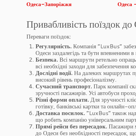
Одеса-Запоріжжя
Одеса 
Привабливість поїздок до 
Переваги поїздок:
Регулярність.
Компанія “LuxBus” забезп
Одеси заздалегідь та бути впевненими в 
Безпека.
Всі маршрути ретельно опраць
всі необхідні заходи для забезпечення к
Дослідні водії.
На далеких маршрутах пр
високий рівень професіоналізму.
Сучасний транспорт.
Парк компанії ск
зручності пасажирів. Усі автобуси прохо
Різні форми оплати.
Для зручності клі
готівку, банківські картки та онлайн-оп
Доставка посилок.
“LuxBus” також нада
що робить компанію універсальним парт
Прямі рейси без пересадок.
Пасажири м
до Одеси без необхідності пересадок, щ