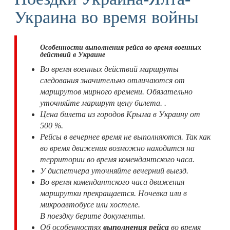
Компания всегда доставит Вас в нужное
Украина во время войны
место, с соблюдением расписания.
Маршрутка Павлоград-Ялта,
Особенности выполнения рейса во время военных
расписание движения, цена билета
действий в Украине
Во время военных действий маршруты
Уже отмечалось, что поездки выполняются
следования значительно отличаются от
регулярно, каждый день. Но лишь в весенне-
летний период. В другое время необходимо
маршрутов мирного времени. Обязательно
уточнять. Маршрутка отправляется от
уточняйте маршрут цену билета. .
автовокзала г. Павлоград. Время отправления
Цена билета из городов Крыма в Украину от
указано в таблице расписания. Прибываем в Ялту
500 %.
к автовокзалу. О времени прибытии информация в
Рейсы в вечернее время не выполняются. Так как
таблице расписания.
во время движения возможно находится на
Стоимость билета, для поездки в 624 км,
территории во время комендантского часа.
довольно приятная. Указана в таблице и
У диспетчера уточняйте вечерний выезд.
составляет всего 950 грн. Если поехать в Ялту
Во время комендантского часа движения
личным автомобилем, то только на бензин в одну
маршрутки прекращается. Ночевка или в
сторону потратите около 2000 грн.
микроавтобусе или хостеле.
Маршрут в Ялту это поездка в оба направления
В поездку берите документы.
Павлоград-Ялта-Павлоград. При покупке билета в
Об особенностях
выполнения рейса
во время