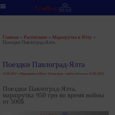
Перейти
к
содержимому
Главная
»
Расписание
»
Маршрутка в Ялту
»
Поездки Павлоград-Ялта
Поездки Павлоград-Ялта
23.08.2019
в
Маршрутка в Ялту
/
Расписание
-
admin
(обновлено
01.06.2026
)
Поездки Павлоград-Ялта,
маршрутка 950 грн во время войны
от 500$