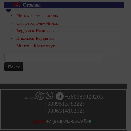
Отзывы
Минск–Симферополь
Симферополь–Минск
Бердянск-Николаев
Николаев-Бердянск
Минск – Кременчуг
Найти:
+380989920205;
Звонить:
+380951378222;
+380631410202;
+7 (978) 043-53-39
МТС