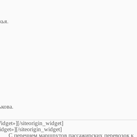
жья.
кова.
idget»]
[/siteorigin_widget]
idget»]
[/siteorigin_widget]
С перечнем маршрутов пассажирских перевозок к