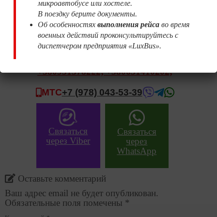
микроавтобусе или хостеле.
зависит от обстоятельств прохождения
В поездку берите документы.
таможенного оформления. Может измениться по
Об особенностях
выполнения рейса
во время
независящим от Перевозчика непредвиденным
военных действий проконсультируйтесь с
причинам.
диспетчером предприятия «LuxBus».
Звонить
:
<
+380989920205;
+380951378222;
+380631410202;
МТС
+7 (978) 043-53-39
Связаться
Связаться
через Viber
через
WhatsApp
Оставьте комментарий
Ваш адрес email не будет опубликован.
Обязательные поля помечены
*