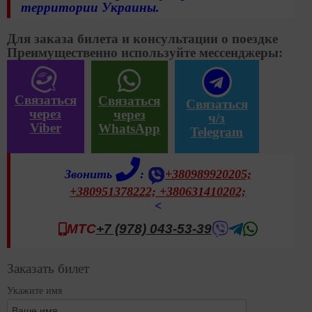
территории Украины.
Для заказа билета и консультации о поездке
Преимущественно используйте мессенджеры:
Связаться
Связаться
Связаться
через
через
ч/з
Viber
WhatsApp
Telegram
Звонить
:
+380989920205;
+380951378222;
+380631410202;
<
МТС
+7 (978) 043-53-39
Заказать билет
Укажите имя