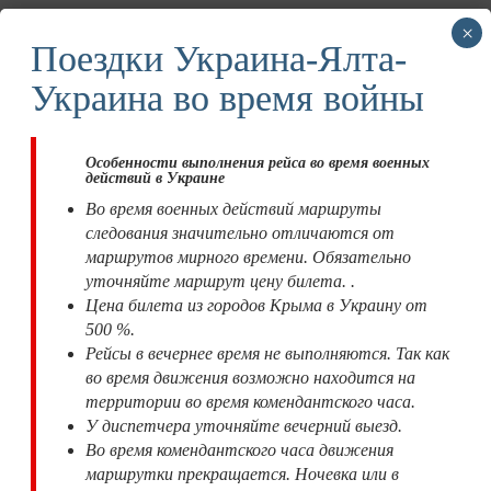
пассажирам.
×
Четвертое –это регулярность и
Поездки Украина-Ялта-
строгое выполнение графика
движения
. Все поездки выполняются в
Украина во время войны
соответствии с расписанием движения.
Это кратко. А подробнее об организации
поездки в Ялту и деталях маршрута из
Особенности выполнения рейса во время военных
действий в Украине
Одессы читаете далее в статье.
Во время военных действий маршруты
следования значительно отличаются от
маршрутов мирного времени. Обязательно
Обращайтесь. Закажите билет и прибудьте к
уточняйте маршрут цену билета. .
отправлению. А все остальное мы обеспечим.
Цена билета из городов Крыма в Украину от
Принимаем заявки на поездки в Крым легковым
500 %.
автомобилем. Группа от 1-4 человек. При
Рейсы в вечернее время не выполняются. Так как
пересечении границы легковым автомобилем,
во время движения возможно находится на
паспортный контроль без трудностей- не покидая
территории во время комендантского часа.
автомобиля. Комфортно и удобно. Стоимость
У диспетчера уточняйте вечерний выезд.
проезда всего на 100 грн. дороже обычного
тарифа.
Во время комендантского часа движения
маршрутки прекращается. Ночевка или в
Время прибытие указано ориентировочно и