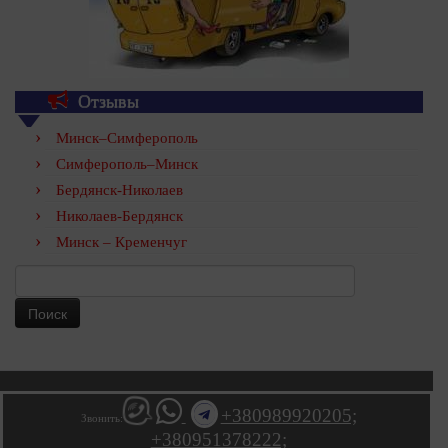
Отзывы
Минск–Симферополь
Симферополь–Минск
Бердянск-Николаев
Николаев-Бердянск
Минск – Кременчуг
Найти:
+380989920205;
Звонить:
+380951378222;