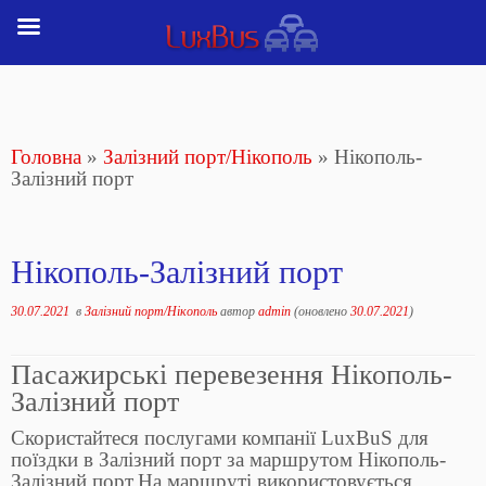
Перейти
до
вмісту
Головна
»
Залізний порт/Нікополь
»
Нікополь-
Залізний порт
Нікополь-Залізний порт
30.07.2021
в
Залізний порт/Нікополь
автор
admin
(оновлено
30.07.2021
)
Пасажирські перевезення Нікополь-
Залізний порт
Скористайтеся послугами компанії LuxBuS для
поїздки в Залізний порт за маршрутом Нікополь-
Залізний порт.На маршруті використовується