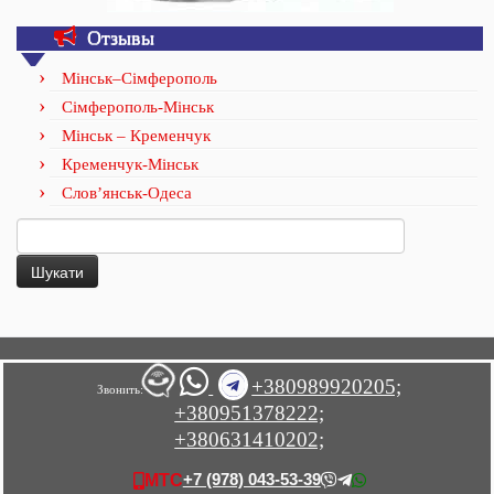
Отзывы
Мінськ–Сімферополь
Сімферополь-Мінськ
Мінськ – Кременчук
Кременчук-Мінськ
Слов’янськ-Одеса
Пошук:
+380989920205;
Звонить:
+380951378222;
+380631410202;
+7 (978) 043-53-39
МТС