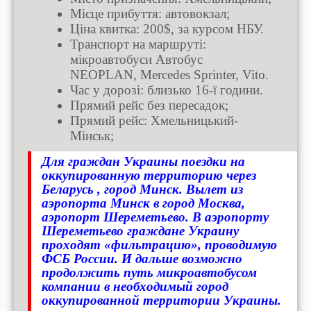
Місце прибуття: автовокзал;
Ціна квитка: 200$, за курсом НБУ.
Транспорт на маршруті:
мікроавтобуси Автобус
NEOPLAN, Mercedes Sprinter, Vito.
Час у дорозі: близько 16-ї години.
Прямий рейс без пересадок;
Прямий рейс: Хмельницький-
Мінськ;
Для граждан Украины поездки на
оккупированную территорию через
Беларусь , город Минск. Вылет из
аэропорта Минск в город Москва,
аэропорт Шереметьево. В аэропорту
Шереметьево граждане Украину
проходят «фильтрацию», проводимую
ФСБ России. И дальше возможно
продолжить путь микроавтобусом
компании в необходимый город
оккупированной территории Украины.