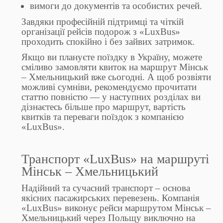
вимоги до документів та особистих речей.
Завдяки професійній підтримці та чіткій
організації рейсів подорож з «LuxBus»
проходить спокійно і без зайвих затримок.
Якщо ви плануєте поїздку в Україну, можете
сміливо замовляти квиток на маршрут Мінськ
– Хмельницький вже сьогодні. А щоб розвіяти
можливі сумніви, рекомендуємо прочитати
статтю повністю — у наступних розділах ви
дізнаєтесь більше про маршрут, вартість
квитків та переваги поїздок з компанією
«LuxBus».
Транспорт «LuxBus» на маршруті
Мінськ – Хмельницький
Надійний та сучасний транспорт – основа
якісних пасажирських перевезень. Компанія
«LuxBus» виконує рейси маршрутом Мінськ –
Хмельницький через Польщу виключно на