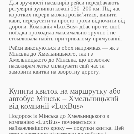
Для зручності пасажирів рейси передбачають
регулярні зупинки кожні 150–200 км. Під час
коротких перерв можна розім’ятися, випити
кави, перекусити та просто трохи відпочити від
дороги. Компанія «LuxBus» дбає про те, щоб
поїздка проходила максимально зручно і не
стомлювала навіть при тривалому прямуванні.
Рейси виконуються в обох напрямках — як з
Мінська до Хмельницького, так і з
Хмельницького до Мінська, що дозволяє
пасажирам легко спланувати свій час та
замовити квитки на зворотну дорогу.
Купити квиток на маршрутку або
автобус Мінськ – Хмельницький
від компанії «LuxBus»
Подорож із Мінська до Хмельницького з
компанією «LuxBus» починається з
найважливішого кроку — покупки квитка. Цей
етап є частиною підготовки до поїздки і