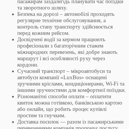
пасажирам заздалегідь планувати час поїздки
та зворотного шляху.
Безпека на дорозі – автомобілі проходять
регулярне технічне обслуговування, а
контроль стану транспорту здійснюється
перед кожним рейсом.
Досвідчені водії за кермом працюють
професіонали з багаторічним стажем
міжнародних перевезень, які добре знають
маршрут і всі особливості руху через
кордони.
Сучасний транспорт – мікроавтобуси та
автобуси компанії «LuxBus» оснащені
зручними кріслами, кондиціонерами, Wi-Fi та
іншими зручностями для комфортної поїздки.
Різноманітні способи оплати – оплатити
квиток можна готівкою, банківською картою
або онлайн, що робить процес купівлі
простим та гнучким.
Доставка посилок — разом із пасажирськими
перевезеннями компанія пропонує послугу