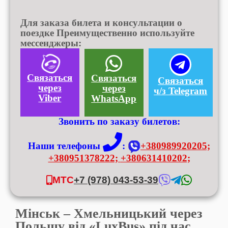
Для заказа билета и консультации о
поездке Преимущественно используйте
мессенджеры:
Связаться
Связаться
Связаться
через
через
ч/з Telegram
Viber
WhatsApp
Звонить по заказу билетов:
Наши телефоны
:
+380989920205;
+380951378222;
+380631410202;
МТС
+7 (978) 043-53-39
Мінськ – Хмельницький через
Польщу від «LuxBus» під час