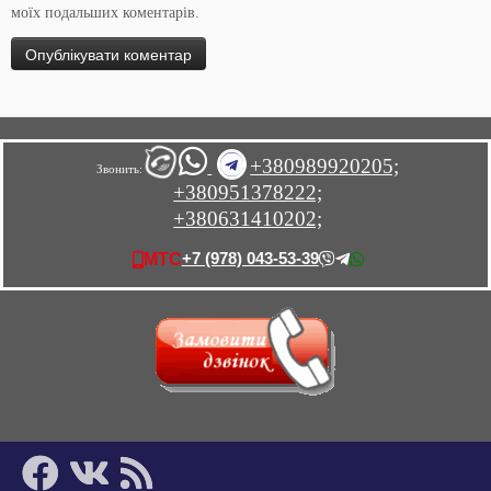
моїх подальших коментарів.
+380989920205;
Звонить:
+380951378222;
+380631410202;
+7 (978) 043-53-39
МТС