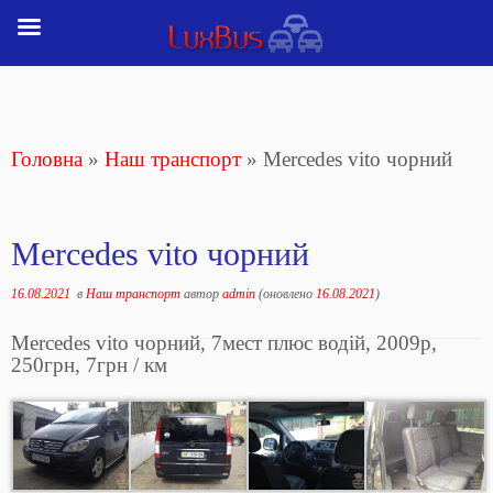
Перейти
до
вмісту
Головна
»
Наш транспорт
»
Mercedes vito чорний
Mercedes vito чорний
16.08.2021
в
Наш транспорт
автор
admin
(оновлено
16.08.2021
)
Mercedes vito чорний, 7мест плюс водій, 2009р,
250грн, 7грн / км