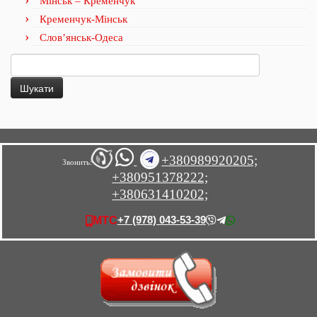
Мінськ – Кременчук
Кременчук-Мінськ
Слов’янськ-Одеса
Пошук:
+380989920205;
Звонить:
+380951378222;
+380631410202;
+7 (978) 043-53-39
МТС