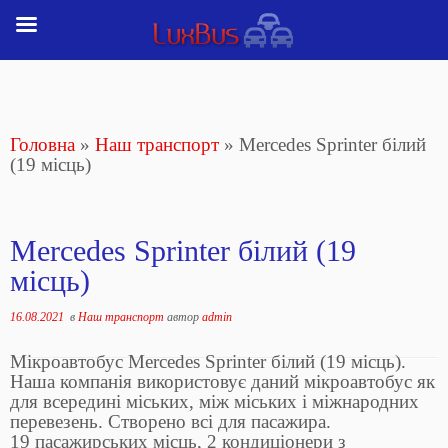
Перейти
до
вмісту
Головна
»
Наш транспорт
»
Mercedes Sprinter білий
(19 місць)
Mercedes Sprinter білий (19
місць)
16.08.2021
в
Наш транспорт
автор
admin
Мікроавтобус Mercedes Sprinter білий (19 місць).
Наша компанія використовує даний мікроавтобус як
для всередині міських, між міських і міжнародних
перевезень. Створено всі для пасажира.
19 пасажирських місць, 2 кондиціонери з