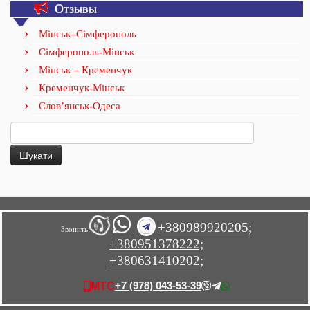
Отзывы
Мінськ–Сімферополь
Сімферополь-Мінськ
Мінськ – Кременчук
Кременчук-Мінськ
Слов’янськ-Одеса
Пошук:
+380989920205;
Звонить:
+380951378222;
+380631410202;
+7 (978) 043-53-39
МТС