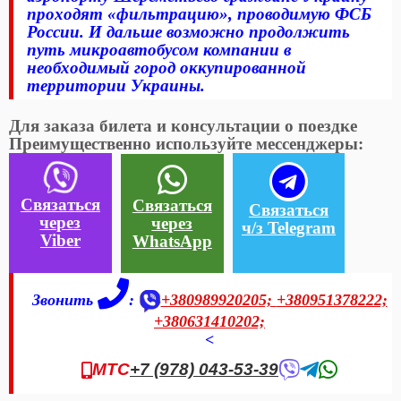
проходят «фильтрацию», проводимую ФСБ
России. И дальше возможно продолжить
путь микроавтобусом компании в
необходимый город оккупированной
территории Украины.
Для заказа билета и консультации о поездке
Преимущественно используйте мессенджеры:
Связаться
Связаться
Связаться
через
через
ч/з Telegram
Viber
WhatsApp
Звонить
:
+380989920205;
+380951378222;
+380631410202;
<
МТС
+7 (978) 043-53-39