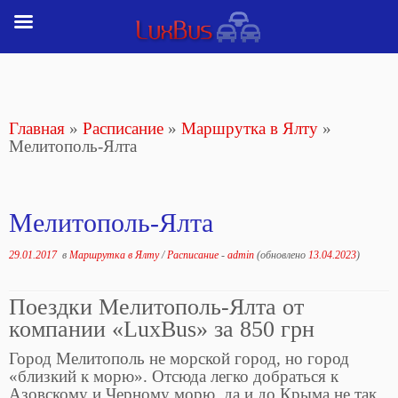
Перейти
к
содержимому
Главная
»
Расписание
»
Маршрутка в Ялту
»
Мелитополь-Ялта
Мелитополь-Ялта
29.01.2017
в
Маршрутка в Ялту
/
Расписание
-
admin
(обновлено
13.04.2023
)
Поездки Мелитополь-Ялта от
компании «LuxBus» за 850 грн
Город Мелитополь не морской город, но город
«близкий к морю». Отсюда легко добраться к
Азовскому и Черному морю, да и до Крыма не так