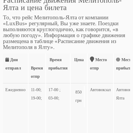
Расписание движения Мелитополь-
Ялта и цена билета
То, что рейс Мелитополь-Ялта от компании
«LuxBus» регулярный, Вы уже знаете. Поездки
выполняются круглогодично, как говорится, «в
любую погоду». Информация о графике движения
размещена в таблице «Расписание движения из
Мелитополя в Ялту».
Дни
Время
Цена
Место
Место
отправл
Время
прибытия
отпр
прибыти
отпр
Ежедневно
11-00;
17-00 ;
Автовокзал
Автовокз
850
19-00;
03-00;
Ялта
грн