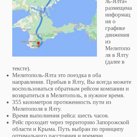
ль-Ялта»
размещена
информац
ия о
графике
движения
из
Мелитопо
ля в Ялту
(далее в
тексте).
Мелитополь-Ялта это поездка в оба
направления. Прибыв в Ялту, Вы всегда можете
воспользоваться обратным рейсом компании и
возвратиться в Мелитополь, в нужное время.
355 километров протяженность пути из
Мелитополя в Ялту.
Время выполнения рейса: шесть часов.
Рейс проходит через территорию Запорожской
области и Крыма. Путь выбран по принципу
оптимального расстояния и времени