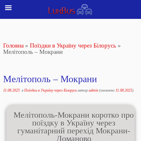
Перейти
до
вмісту
Головна
»
Поїздки в Україну через Білорусь
»
Мелітополь – Мокрани
Мелітополь – Мокрани
11.08.2025
в
Поїздки в Україну через Білорусь
автор
admin
(оновлено
11.08.2025
)
Мелітополь-Мокрани коротко про
поїздку в Україну через
гуманітарний перехід Мокрани-
Доманово