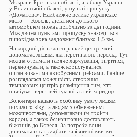
Мокрани Брестської області, а з боку України –
у Волинській області, у пункті пропуску
«Доманова». Найближче велике українське
місто — Ковель, дістатися до нього
автомобілем можна приблизно за дві години.
Між двома пунктами пропуску знаходиться
пішохідна зона завдовжки близько 1,5 км.
На кордоні діє волонтерський центр, який
допомагає людям, які перетинають перехід. Тут
можна отримати гаряче харчування, зігрітися,
переночувати, а також користуватися
організованими автобусними рейсами. Раніше
розглядалася можливість створення
тимчасових центрів розміщення тим, хто
прибуває через цей гуманітарний коридор.
Волонтери надають особливу увагу людям
похилого віку та людям з обмеженими
можливостями, допомагаючи їм пройти
кордон, а також безкоштовно доставляють
біженців до Ковеля. За потреби вони
допомагають придбати залізничні квитки