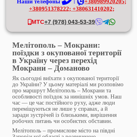
Наши телефоны
:
+380989920205;
+380951378222;
+380631410202;
МТС
+7 (978) 043-53-39
Мелітополь – Мокрани:
поїздки з окупованої території
в Україну через перехід
Мокрани – Доманово
Як сьогодні виїхати з окупованої території
до України? У цьому матеріалі ми розповімо
про маршрут Мелітополь – Мокрани та
особливості поїздок за нинішніх умов. Наш
час — це час постійного руху, адже люди
переміщуються не лише у справах, а й
заради зустрічей із близькими, вирішення
робочих питань чи особистих обставин.
Мелітополь – промислове місто на півдні
Запорізької області з розвиненою