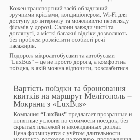
Кожен транспортний засіб обладнаний
зручними кріслами, кондиціонером, Wi-Fi для
доступу до інтернету та можливістю перегляду
фільмів у дорозі. Салони завжди чисті та
доглянуті, а місткі багажні відсіки дозволяють
без проблем розмістити особисті речі
пасажирів.
Подорож мікроавтобусами та автобусами
“LuxBus” – це не просто дорога, а комфортна
поїздка, в якій можна відпочити, розслабитися
Вартість поїздки та бронювання
квитків на маршрут Мелітополь –
Мокрани з «LuxBus»
Компания
“LuxBus”
предлагает прозрачные и
понятные условия по стоимости поездок, без
скрытых платежей и неожиданных доплат.
Цена формируется с учётом длительности
маршрута, расходов на топливо, прохождения