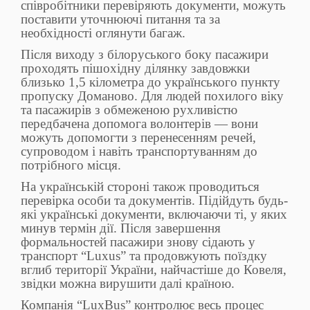
співробітники перевіряють документи, можуть
поставити уточнюючі питання та за
необхідності оглянути багаж.
Після виходу з білоруського боку пасажири
проходять пішохідну ділянку завдовжки
близько 1,5 кілометра до українського пункту
пропуску Доманово. Для людей похилого віку
та пасажирів з обмеженою рухливістю
передбачена допомога волонтерів — вони
можуть допомогти з перенесенням речей,
супроводом і навіть транспортуванням до
потрібного місця.
На українській стороні також проводиться
перевірка особи та документів. Підійдуть будь-
які українські документи, включаючи ті, у яких
минув термін дії. Після завершення
формальностей пасажири знову сідають у
транспорт “Luxus” та продовжують поїздку
вглиб території України, найчастіше до Ковеля,
звідки можна вирушити далі країною.
Компанія “LuxBus” контролює весь процес