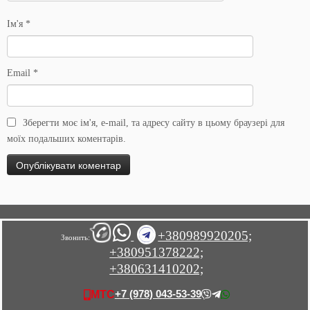
Ім'я
*
Email
*
Зберегти моє ім'я, e-mail, та адресу сайту в цьому браузері для
моїх подальших коментарів.
+380989920205;
Звонить:
+380951378222;
+380631410202;
+7 (978) 043-53-39
МТС