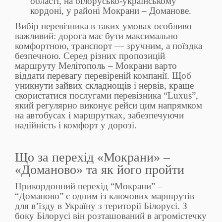
області, на білорусько-українському
кордоні, у районі Мокрани – Доманове.
Вибір перевізника в таких умовах особливо
важливий: дорога має бути максимально
комфортною, транспорт — зручним, а поїздка
безпечною. Серед різних пропозицій
маршруту Мелітополь – Мокрани варто
віддати перевагу перевіреній компанії. Щоб
уникнути зайвих складнощів і нервів, краще
скористатися послугами перевізника “Luxus”,
який регулярно виконує рейси цим напрямком
на автобусах і маршрутках, забезпечуючи
надійність і комфорт у дорозі.
Що за перехід «Мокрани» –
«Доманово» та як його пройти
Прикордонний перехід “Мокрани” –
“Доманово” є одним із ключових маршрутів
для в’їзду в Україну з території Білорусі. З
боку Білорусі він розташований в агромістечку