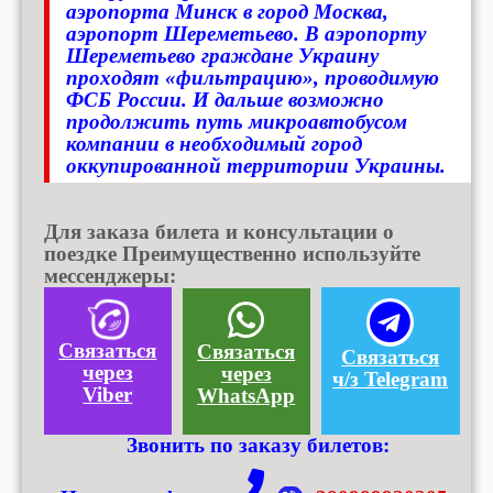
аэропорта Минск в город Москва,
аэропорт Шереметьево. В аэропорту
Шереметьево граждане Украину
проходят «фильтрацию», проводимую
ФСБ России. И дальше возможно
продолжить путь микроавтобусом
компании в необходимый город
оккупированной территории Украины.
Для заказа билета и консультации о
поездке Преимущественно используйте
мессенджеры:
Связаться
Связаться
Связаться
через
через
ч/з Telegram
Viber
WhatsApp
Звонить по заказу билетов: