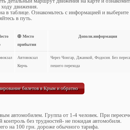
ть детальный маршрут движения на карте и ознакомит
 ходу движения.
а в таблице. Ознакомьтесь с информацией и выберите
йтесь в путь.
есто
Место
Дополн.информация
р
прибытия
вокзал
Автовокзал
Через Чонгар, Джанкой, Фодосия. Без перес
Керчь
пешего перехода
нирование билетов в Крым и обратно
вым автомобилем. Группа от 1-4 человек. При пересеч
 контроль без трудностей- не покидая автомобиля.
его на 100 грн. дороже обычного тарифа.