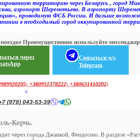
пированную территорию через Беларусь , город Мин
сква, аэропорт Шереметьево. В аэропорту Шереме
цию», проводимую ФСБ России. И дальше возмож
пании в необходимый город оккупированной терр
о поездке Преимущественно используйте мессендже
заться через
Связаться ч/з
atsApp
Telegram
0989920205;
+380951378222;
+380631410202;
<
+7 (978) 043-53-39
ль-Керчь.
ит через города Джанкой, Феодосию. В разделе «Рас