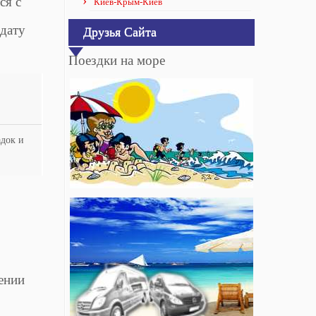
ся с
Киев-Крым-Киев
 дату
Друзья Сайта
Поездки на море
адок и
ении