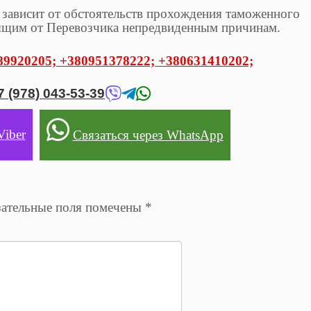
зависит от обстоятельств прохождения таможенного
ящим от Перевозчика непредвиденным причинам.
89920205;
+380951378222;
+380631410202;
7 (978) 043-53-39
Viber
Связаться через WhatsApp
ательные поля помечены
*