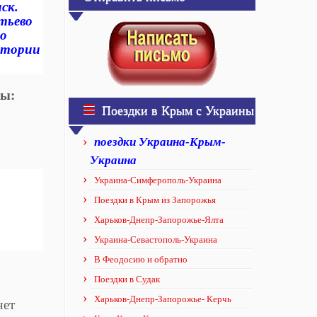
ск.
тьево
но
итории
ры:
Поездки в Крым с Украины
поездки Украина-Крым-
Украина
Украина-Симферополь-Украина
Поездки в Крым из Запорожья
Харьков-Днепр-Запорожье-Ялта
Украина-Севастополь-Украина
В Феодосию и обратно
Поездки в Судак
Харьков-Днепр-Запорожье- Керчь
чет