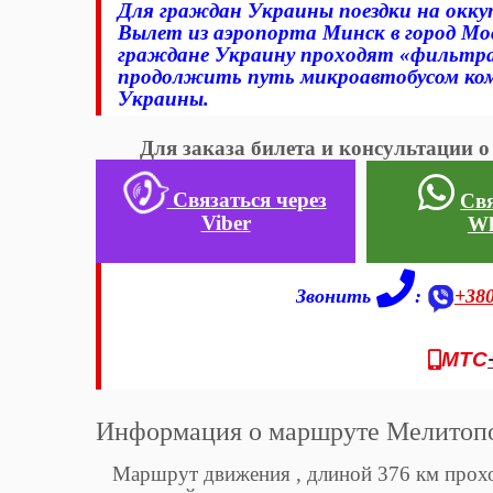
Для граждан Украины поездки на окку
Вылет из аэропорта Минск в город Мо
граждане Украину проходят «фильтра
продолжить путь микроавтобусом ком
Украины.
Для заказа билета и консультации 
Связаться через
Свя
Viber
Wh
Звонить
:
+38
МТС
Информация о маршруте Мелитопо
Маршрут движения , длиной 376 км проход