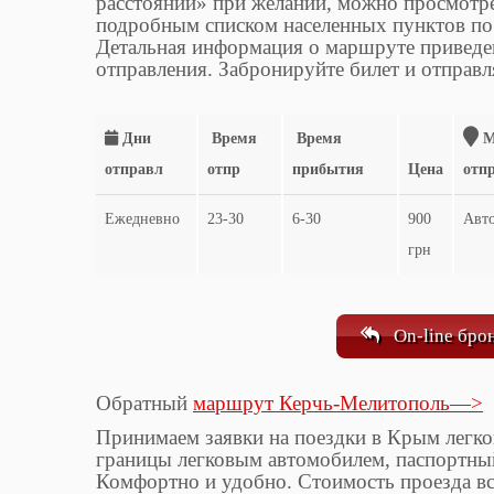
расстояний» при желании, можно просмотре
подробным списком населенных пунктов по
Детальная информация о маршруте приведен
отправления. Забронируйте билет и отправля
Дни
Время
Время
М
отправл
отпр
прибытия
Цена
отп
Ежедневно
23-30
6-30
900
Авто
грн
On-line бро
Обратный
маршрут Керчь-Мелитополь—>
Принимаем заявки на поездки в Крым легко
границы легковым автомобилем, паспортный
Комфортно и удобно. Стоимость проезда вс