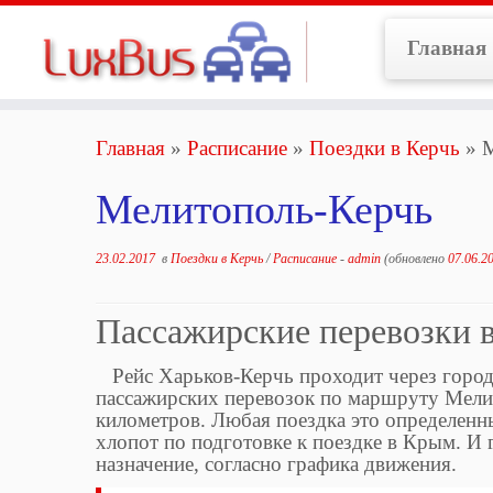
Перейти
к
Главная
содержимому
Главная
»
Расписание
»
Поездки в Керчь
»
М
Мелитополь-Керчь
23.02.2017
в
Поездки в Керчь
/
Расписание
-
admin
(обновлено
07.06.2
Пассажирские перевозки 
Рейс Харьков-Керчь проходит через город
пассажирских перевозок по маршруту Мелит
километров. Любая поездка это определенн
хлопот по подготовке к поездке в Крым. И 
назначение, согласно графика движения.