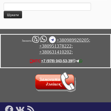
Пошук:
+380989920205;
Звонить:
+380951378222;
+380631410202;
+7 (978) 043-53-39
МТС