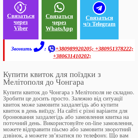
Связаться
Связаться
Связаться
через
через
ч/з Telegram
Viber
WhatsApp
Звонить
:
+380989920205;
+380951378222;
+380631410202;
Купити квиток для поїздки з
Мелітополя до Чонгара
Купити квиток до Чонгара з Мелітополя не складно.
Зробити це досить просто. Залежно від ситуації
квиток може замовити заздалегідь або купити
квиток в день виїзду. На сайті є різні варіанти для
бронювання заздалегідь або замовлення квитка на
поточний день. Використовуйте on-line замовлення,
можете відправити піьсмо або замовити зворотний
дзвінок, а можете зв’язатися по телефону. Що вам