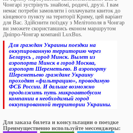
Чонгарі зустрінуть знайомі, родичі, друзі. І вам
немає потреби замовляти і оплачувати квиток до
кінцевого пункту на території Криму, цей варіант
для Вас. Здійснити поїздку з Мелітополя в Чонгар
ви зможете скориставшись економ маршрутом
Дніпро-Чонгар компанії LuxBus.
Для граждан Украины поездки на
оккупированную территорию через
Беларусь , город Минск. Вылет из
аэропорта Минск в город Москва,
аэропорт Шереметьево. В аэропорту
Шереметьево граждане Украину
проходят «фильтрацию», проводимую
ФСБ России. И дальше возможно
продолжить путь микроавтобусом
компании в необходимый город
оккупированной территории Украины.
Для заказа билета и консультации о поездке
Преимущественно используйте мессенджеры: