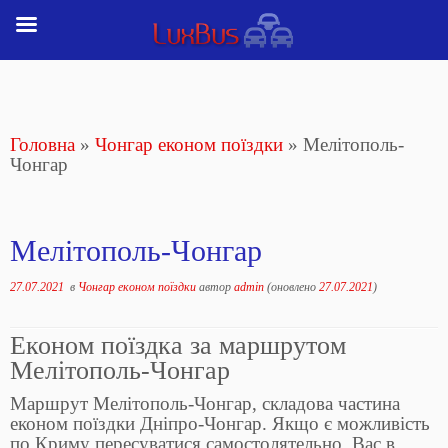
Перейти
до
вмісту
Головна
»
Чонгар економ поїздки
»
Мелітополь-
Чонгар
Мелітополь-Чонгар
27.07.2021
в
Чонгар економ поїздки
автор
admin
(оновлено
27.07.2021
)
Економ поїздка за маршрутом
Мелітополь-Чонгар
Маршрут Мелітополь-Чонгар, складова частина
економ поїздки Дніпро-Чонгар. Якщо є можливість
по Криму пересуватися самостолятельно. Вас в