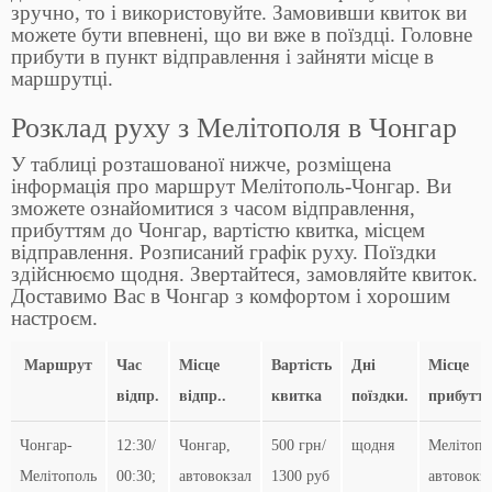
зручно, то і використовуйте. Замовивши квиток ви
можете бути впевнені, що ви вже в поїздці. Головне
прибути в пункт відправлення і зайняти місце в
маршрутці.
Розклад руху з Мелітополя в Чонгар
У таблиці розташованої нижче, розміщена
інформація про маршрут Мелітополь-Чонгар. Ви
зможете ознайомитися з часом відправлення,
прибуттям до Чонгар, вартістю квитка, місцем
відправлення. Розписаний графік руху. Поїздки
здійснюємо щодня. Звертайтеся, замовляйте квиток.
Доставимо Вас в Чонгар з комфортом і хорошим
настроєм.
Маршрут
Час
Місце
Вартість
Дні
Місце
відпр.
відпр..
квитка
поїздки.
прибутт
Чонгар-
12:30/
Чонгар,
500 грн/
щодня
Мелітопо
Мелітополь
00:30;
автовокзал
1300 руб
автовокз