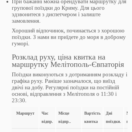
При бажанні можна орендувати маршрутку для
групової поїздки до Криму. Для цього
здзвонитеся з диспетчером і залиште
замовлення.
Хороший відпочинок, починається з хорошою
поїздки. З нами ви приїдете до моря в доброму
гуморі.
Розклад руху, ціна квитка на
маршрутку Мелітополь-Євпаторія
Поїздки виконуються з дотриманням розкладу і
графіка руху. Раніше зазначалося, що виїзд
двічі на добу. Регулярні поїздки на постійній
основі, відправлення з Мелітополя о 11:30 і
23:30.
Маршрут
Час
Місце
Вартість
Дні
Мі
відпр.
відпр..
квитка
поїздки.
пр