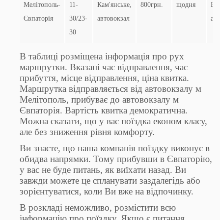
Мелітополь-
11-
Кам'янське,
800грн.
щодня
Ев
Євпаторія
30/23-
автовокзал
ав
30
В таблиці розміщена інформація про рух
маршрутки. Вказані час відправлення, час
прибуття, місце відправлення, ціна квитка.
Маршрутка відправляється від автовокзалу м
Мелітополь, прибуває до автовокзалу м
Євпаторія. Вартість квитка демократична.
Можна сказати, що у вас поїздка економ класу,
але без зниження рівня комфорту.
Ви знаєте, що наша компанія поїздку виконує в
обидва напрямки. Тому прибувши в Євпаторію,
у вас не буде питань, як виїхати назад. Ви
завжди можете це спланувати заздалегідь або
зорієнтуватися, коли Ви вже на відпочинку.
В розкладі неможливо, розмістити всю
інформацію про поїздку. Якщо є питання,