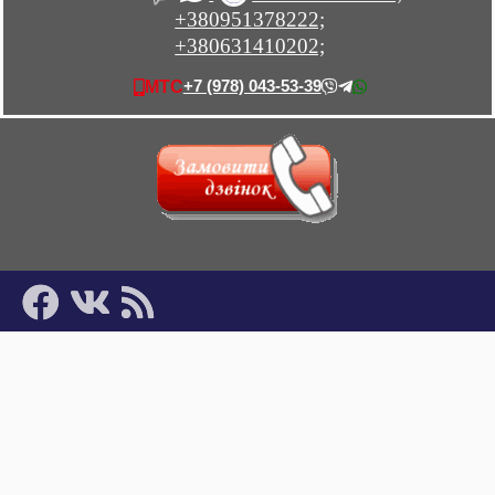
+380951378222;
+380631410202;
+7 (978) 043-53-39
МТС