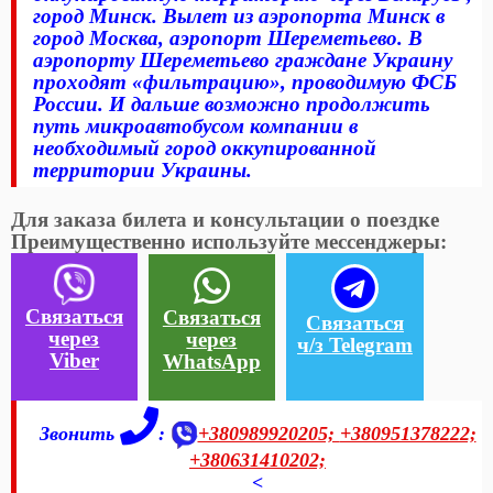
город Минск. Вылет из аэропорта Минск в
город Москва, аэропорт Шереметьево. В
аэропорту Шереметьево граждане Украину
проходят «фильтрацию», проводимую ФСБ
России. И дальше возможно продолжить
путь микроавтобусом компании в
необходимый город оккупированной
территории Украины.
Для заказа билета и консультации о поездке
Преимущественно используйте мессенджеры:
Связаться
Связаться
Связаться
через
через
ч/з Telegram
Viber
WhatsApp
Звонить
:
+380989920205;
+380951378222;
+380631410202;
<