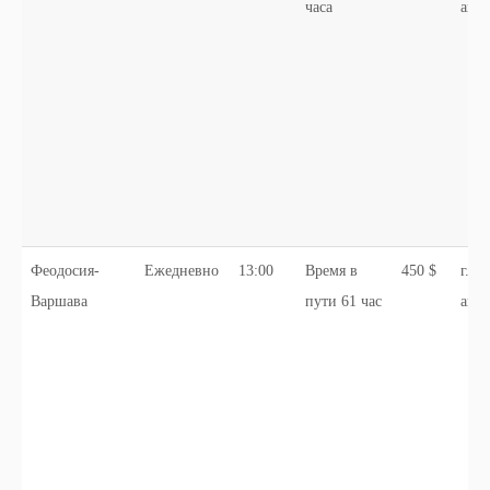
часа
авто
Феодосия-
Ежедневно
13:00
Время в
450 $
г. Ф
Варшава
пути 61 час
авто