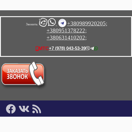
+380989920205;
Звонить:
+380951378222;
+380631410202;
+7 (978) 043-53-39
МТС