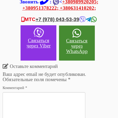
Звонить
:
<
+380989920205;
+380951378222;
+380631410202;
МТС
+7 (978) 043-53-39
Связаться
Связаться
через Viber
через
WhatsApp
Оставьте комментарий
Ваш адрес email не будет опубликован.
Обязательные поля помечены
*
Комментарий
*