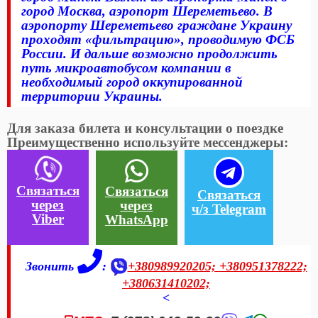
город Москва, аэропорт Шереметьево. В
аэропорту Шереметьево граждане Украину
проходят «фильтрацию», проводимую ФСБ
России. И дальше возможно продолжить
путь микроавтобусом компании в
необходимый город оккупированной
территории Украины.
Для заказа билета и консультации о поездке
Преимущественно используйте мессенджеры:
Связаться
Связаться
Связаться
через
через
ч/з Telegram
Viber
WhatsApp
Звонить
:
+380989920205;
+380951378222;
+380631410202;
<