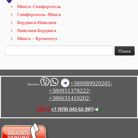
Минск–Симферополь
Симферополь–Минск
Бердянск-Николаев
Николаев-Бердянск
Минск – Кременчуг
Найти:
+380989920205;
Звонить:
+380951378222;
+380631410202;
+7 (978) 043-53-39
МТС