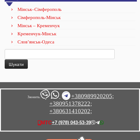
Мінськ–Сімферополь
Сімферополь-Мінськ
Мінськ – Кременчук
Кременчук-Мінськ
Слов’янськ-Одеса
Пошук:
+380989920205;
Звонить:
+380951378222;
+380631410202;
+7 (978) 043-53-39
МТС