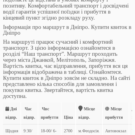
позитиву. Комфортабельний транспорт і досвідчені
водії гарантія успішної поїздки і прибуття в
кінцевий пункт згідно розкладу руху.
Інформація про маршрут в Дніпро. Купити квиток в
Дніпро
На маршруті працює сучасний і комфортний
транспорт. З цією інформацією ознайомтеся в
розділі “Наш транспорт”. Маршрут проходить
через міста Джанкой, Мелітополь, Запоріжжя.
Вартість квитка, час відправлення, прибуття вся ця
інформація відображена в таблиці. Ознайомтеся.
Купити квиток в Дніпро зовсім не складно. На сайті
представлено кілька способів для замовлення і
покупки квитка. Звертайтеся, вартість квитка
доступна.
Дні
Час
Чвс
Місце
Місце
Д
відпр.
відпр.
прибуття
Ціна
відпр.
прибуття
і
Щодня
9:30/
18-00/ 6-
2700
м.Феодосія.
Автовокзал
Ч