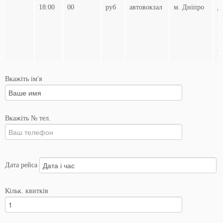
18:00
00
руб
автовокзал
м. Дніпро
Д
Ч
М
З
Вкажіть ім'я
Вкажіть № тел.
Дата рейса
Кільк. квитків