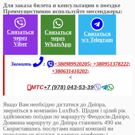
Для заказа билета и консультации о поездке
Преимущественно используйте мессенджеры:
Связаться
Связаться
Связаться
через
через
ч/з Telegram
Viber
WhatsApp
Звонить
:
+380989920205;
+380951378222;
+380631410202;
<
МТС
+7 (978) 043-53-39
Якщо Вам необхідно дістатися до Дніпра,
зверніться в компанію LuxBuS. Щодня і цілий рік
здійснюємо поїздки по маршруту Феодосія-Дніпро.
Довжина маршруту до Дніпра становить 490 км.
Скориставшись послугами нашої компанії ви
подолаєте це відстань в умовах комфорту і