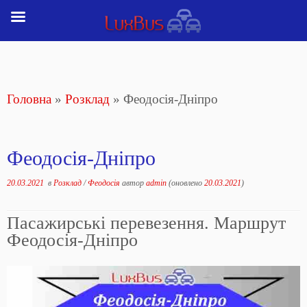
Перейти
до
вмісту
Головна
»
Розклад
»
Феодосія-Дніпро
Феодосія-Дніпро
20.03.2021
в
Розклад
/
Феодосія
автор
admin
(оновлено
20.03.2021
)
Пасажирські перевезення. Маршрут
Феодосія-Дніпро