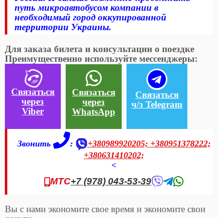
путь микроавтобусом компании в
необходимый город оккупированной
территории Украины.
Для заказа билета и консультации о поездке
Преимущественно используйте мессенджеры:
Связаться
Связаться
Связаться
через
через
ч/з Telegram
Viber
WhatsApp
Звонить
:
+380989920205;
+380951378222;
+380631410202;
<
МТС
+7 (978) 043-53-39
Вы с нами экономите свое время и экономите свои