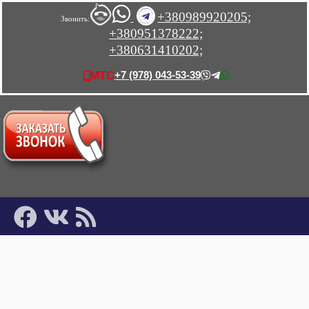
+380989920205;
Звонить:
+380951378222;
+380631410202;
+7 (978) 043-53-39
МТС