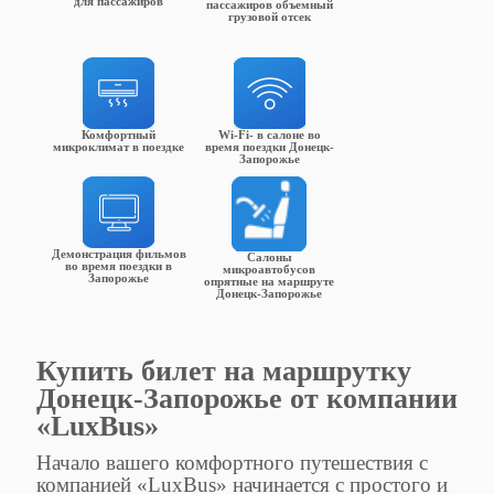
для пассажиров
пассажиров объемный
грузовой отсек
Комфортный
Wi-Fi- в салоне во
микроклимат в поездке
время поездки Донецк-
Запорожье
Демонстрация фильмов
Салоны
во время поездки в
микроавтобусов
Запорожье
опрятные на маршруте
Донецк-Запорожье
Купить билет на маршрутку
Донецк-Запорожье от компании
«LuxBus»
Начало вашего комфортного путешествия с
компанией «LuxBus» начинается с простого и