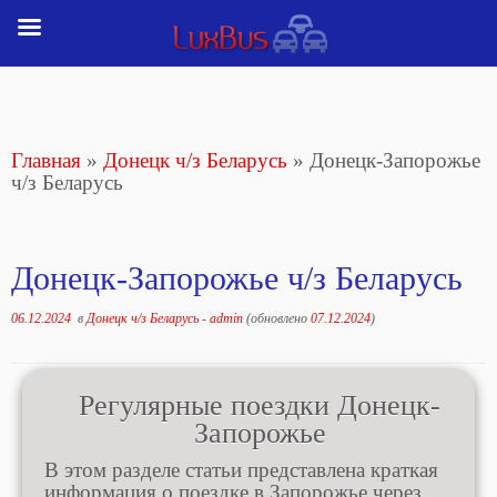
Перейти
к
содержимому
Главная
»
Донецк ч/з Беларусь
»
Донецк-Запорожье
ч/з Беларусь
Донецк-Запорожье ч/з Беларусь
06.12.2024
в
Донецк ч/з Беларусь
-
admin
(обновлено
07.12.2024
)
Регулярные поездки Донецк-
Запорожье
В этом разделе статьи представлена краткая
информация о поездке в Запорожье через