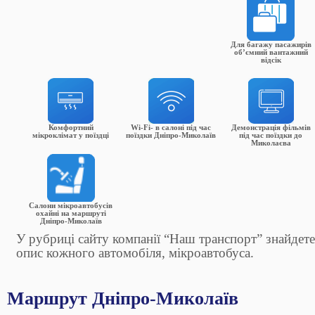
Для багажу пасажирів
об’ємний вантажний
відсік
Комфортний
Wi-Fi- в салоні під час
Демонстрація фільмів
мікроклімат у поїздці
поїздки Дніпро-Миколаїв
під час поїздки до
Миколаєва
Салони мікроавтобусів
охайні на маршруті
Дніпро-Миколаїв
У рубриці сайту компанії “Наш транспорт” знайдете
опис кожного автомобіля, мікроавтобуса.
Маршрут Дніпро-Миколаїв