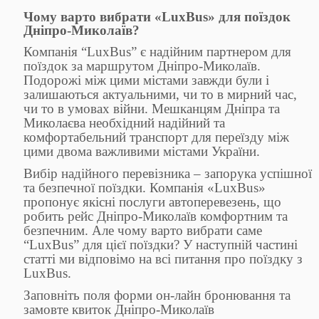
Чому варто вибрати «LuxBus» для поїздок
Дніпро-Миколаїв?
Компанія “LuxBus” є надійним партнером для
поїздок за маршрутом Дніпро-Миколаїв.
Подорожі між цими містами завжди були і
залишаються актуальними, чи то в мирний час,
чи то в умовах війни. Мешканцям Дніпра та
Миколаєва необхідний надійний та
комфортабельний транспорт для переїзду між
цими двома важливими містами України.
Вибір надійного перевізника – запорука успішної
та безпечної поїздки. Компанія «LuxBus»
пропонує якісні послуги автоперевезень, що
робить рейс Дніпро-Миколаїв комфортним та
безпечним. Але чому варто вибрати саме
“LuxBus” для цієї поїздки? У наступній частині
статті ми відповімо на всі питання про поїздку з
LuxBus.
Заповніть поля форми он-лайн бронювання та
замовте квиток Дніпро-Миколаїв