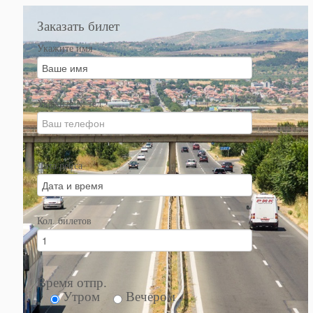
Заказать билет
Укажите имя
Укажите № тел.
Дата рейса
Кол. билетов
Время отпр.
Утром
Вечером