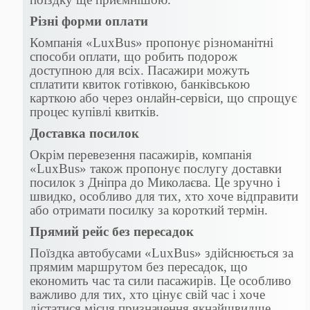
Різні форми оплати
Компанія «LuxBus» пропонує різноманітні
способи оплати, що робить подорож
доступною для всіх. Пасажири можуть
сплатити квиток готівкою, банківською
карткою або через онлайн-сервіси, що спрощує
процес купівлі квитків.
Доставка посилок
Окрім перевезення пасажирів, компанія
«LuxBus» також пропонує послугу доставки
посилок з Дніпра до Миколаєва. Це зручно і
швидко, особливо для тих, хто хоче відправити
або отримати посилку за короткий термін.
Прямий рейс без пересадок
Поїздка автобусами «LuxBus» здійснюється за
прямим маршрутом без пересадок, що
економить час та сили пасажирів. Це особливо
важливо для тих, хто цінує свій час і хоче
дістатися місця призначення якнайшвидше.