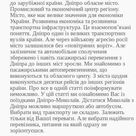
до зарубіжної країни. Дніпро обласне місто.
Промисловий та економічний центр регіону.
Місто, яке має велике значення для економіки
України. Розвинена економіка та розвинена
транспортна інфраструктура. Це взаємопов’язані
поняття. Дніпро один із великих транспортних
вузлів країни. Але через військову агресію росії
місто залишилося без «повітряних воріт». Але
залізничне та автомобільне сполучення
збережено і навіть пасажирські перевезення з
Дніпра до інших міст зросли. Ми знайомимо з
пасажирськими автоперевезеннями, що
виконуються та обласного центу. З міста щодня
виконуються десятки рейсів до інших регіонів
країни. Про все в одній статті поінформувати
неможливо. У цій статті ми ознайомимо Вас із
поїздками Дніпро-Миколаїв. Дістатися Миколаїв з
Дніпра можливо маршруткою або автобусом.
Вибрати вид транспорту не складно. Залежить
тільки від Вашої переваги. Але вибрати надійного
перевізника, питання на який одразу не
зорієнтуєшся.