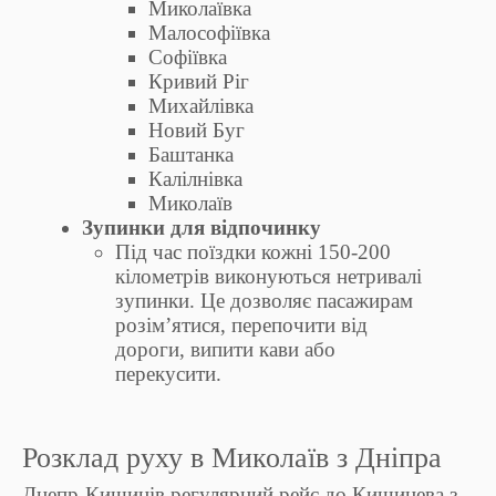
Миколаївка
Малософіївка
Софіївка
Кривий Ріг
Михайлівка
Новий Буг
Баштанка
Калілнівка
Миколаїв
Зупинки для відпочинку
Під час поїздки кожні 150-200
кілометрів виконуються нетривалі
зупинки. Це дозволяє пасажирам
розім’ятися, перепочити від
дороги, випити кави або
перекусити.
Розклад руху в Миколаїв з Дніпра
Днепр-Кишинів регулярний рейс до Кишинева з