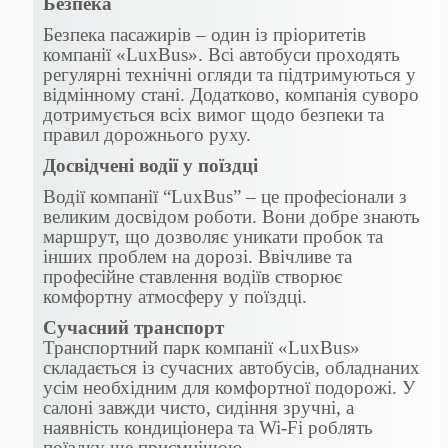
Безпека
Безпека пасажирів – один із пріоритетів
компанії «LuxBus». Всі автобуси проходять
регулярні технічні огляди та підтримуються у
відмінному стані. Додатково, компанія суворо
дотримується всіх вимог щодо безпеки та
правил дорожнього руху.
Досвідчені водії у поїздці
Водії компанії “LuxBus” – це професіонали з
великим досвідом роботи. Вони добре знають
маршрут, що дозволяє уникати пробок та
інших проблем на дорозі. Ввічливе та
професійне ставлення водіїв створює
комфортну атмосферу у поїздці.
Сучасний транспорт
Транспортний парк компанії «LuxBus»
складається із сучасних автобусів, обладнаних
усім необхідним для комфортної подорожі. У
салоні завжди чисто, сидіння зручні, а
наявність кондиціонера та Wi-Fi роблять
поїздку ще приємнішою.