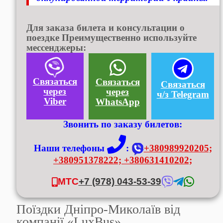
Для заказа билета и консультации о
поездке Преимущественно используйте
мессенджеры:
Связаться
Связаться
Связаться
через
через
ч/з Telegram
Viber
WhatsApp
Звонить по заказу билетов:
Наши телефоны
:
+380989920205;
+380951378222;
+380631410202;
МТС
+7 (978) 043-53-39
Поїздки Дніпро-Миколаїв від
компанії «LuxBus»