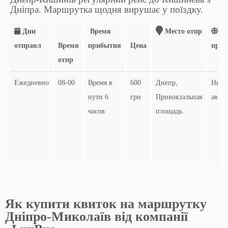
Дніпра. Маршрутка щодня вирушає у поїздку.
Дни
Время
Место отпр
Ме
отправл
Время
прибытия
Цена
приб
отпр
Ежедневно
08-00
Время в
600
Днепр,
Нико
пути 6
грн
Привокзальная
автов
часов
площадь.
Як купити квиток на маршрутку
Дніпро-Миколаїв від компанії