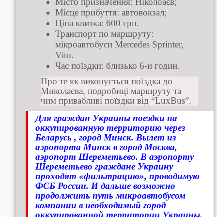
Місто призначення: Ніколоаєв;
Місце прибуття: автовокзал;
Ціна квитка: 600 грн.
Транспорт по маршруту:
мікроавтобуси Mercedes Sprinter,
Vito.
Час поїздки: близько 6-и годин.
Про те як виконується поїздка до
Миколаєва, подробиці маршруту та
чим привабливі поїздки від “LuxBus”.
Для граждан Украины поездки на
оккупированную территорию через
Беларусь , город Минск. Вылет из
аэропорта Минск в город Москва,
аэропорт Шереметьево. В аэропорту
Шереметьево граждане Украину
проходят «фильтрацию», проводимую
ФСБ России. И дальше возможно
продолжить путь микроавтобусом
компании в необходимый город
оккупированной территории Украины.