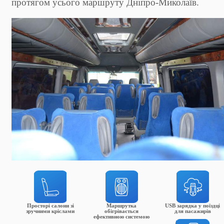
протягом усього маршруту Дніпро-Миколаїв.
Просторі салони зі
Маршрутка
USB зарядка у поїздці
зручними кріслами
обігрівається
для пасажирів
ефективною системою