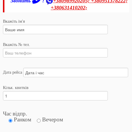
Звонить
:
+380989920205;
+380951378222;
+380631410202;
Вкажіть ім'я
Вкажіть № тел.
Дата рейса
Кільк. квитків
Час відпр.
Ранком
Вечером