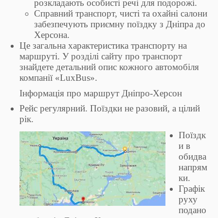
розкладають особисті речі для подорожі.
Справний транспорт, чисті та охайні салони
забезпечують приємну поїздку з Дніпра до
Херсона.
Це загальна характеристика транспорту на
маршруті. У розділі сайту про транспорт
знайдете детальний опис кожного автомобіля
компанії «LuxBus».
Інформація про маршрут Дніпро-Херсон
Рейс регулярний. Поїздки не разовий, а цілий
рік.
Поїздк
и в
обидва
напрям
ки.
Графік
руху
подано