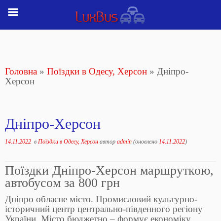
Перейти
до
вмісту
Головна
»
Поїздки в Одесу, Херсон
»
Дніпро-
Херсон
Дніпро-Херсон
14.11.2022
в
Поїздки в Одесу, Херсон
автор
admin
(оновлено
14.11.2022
)
Поїздки Дніпро-Херсон маршруткою,
автобусом за 800 грн
Дніпро обласне місто. Промисловий культурно-
історичний центр центрально-південного регіону
України. Місто бюджетно – формує економіку