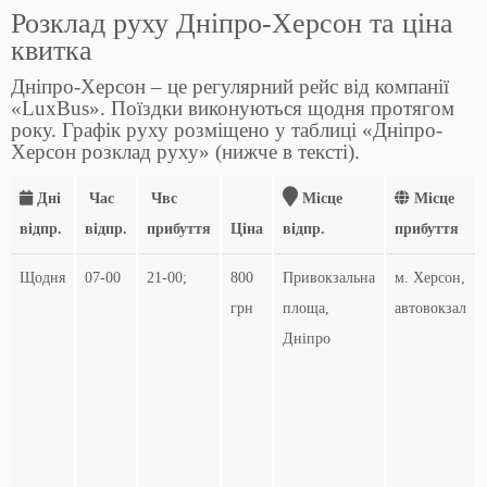
Розклад руху Дніпро-Херсон та ціна
квитка
Дніпро-Херсон – це регулярний рейс від компанії
«LuxBus». Поїздки виконуються щодня протягом
року. Графік руху розміщено у таблиці «Дніпро-
Херсон розклад руху» (нижче в тексті).
Дні
Час
Чвс
Місце
Місце
відпр.
відпр.
прибуття
Ціна
відпр.
прибуття
Щодня
07-00
21-00;
800
Привокзальна
м. Херсон,
грн
площа,
автовокзал
Дніпро