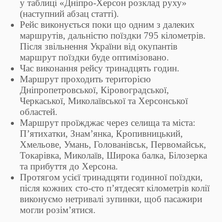
у таблиці «Дніпро-Херсон розклад руху»
(наступний абзац статті).
Рейс виконується поки що одним з далеких
маршрутів, дальністю поїздки 795 кілометрів.
Після звільнення України від окупантів
маршрут поїздки буде оптимізовано.
Час виконання рейсу тринадцять годин.
Маршрут проходить територією
Дніпропетровської, Кіровоградської,
Черкаської, Миколаївської та Херсонської
областей.
Маршрут проїжджає через селища та міста:
П’ятихатки, Знам’янка, Кропивницький,
Хмельове, Умань, Голованівськ, Первомайськ,
Токарівка, Миколаїв, Широка балка, Білозерка
та прибуття до Херсона.
Протягом усієї тринадцяти годинної поїздки,
після кожних сто-сто п’ятдесят кілометрів колії
виконуємо нетривалі зупинки, щоб пасажири
могли розім’ятися.