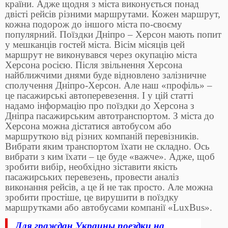
країни. Адже щодня з міста виконується понад
двісті рейсів різними маршрутами. Кожен маршрут,
кожна подорож до іншого міста по-своєму
популярний. Поїздки Дніпро – Херсон мають попит
у мешканців гостей міста. Вісім місяців цей
маршрут не виконувався через окупацію міста
Херсона росією. Після звільнення Херсона
найближчими днями буде відновлено залізничне
сполучення Дніпро-Херсон. Але наш «профіль» –
це пасажирські автоперевезення. І у цій статті
надамо інформацію про поїздки до Херсона з
Дніпра пасажирським автотранспортом. З міста до
Херсона можна дістатися автобусом або
маршруткою від різних компаній перевізників.
Вибрати яким транспортом їхати не складно. Ось
вибрати з ким їхати – це буде «важче». Адже, щоб
зробити вибір, необхідно зіставити якість
пасажирських перевезень, провести аналіз
виконання рейсів, а це й не так просто. Але можна
зробити простіше, це вирушити в поїздку
маршрутками або автобусами компанії «LuxBus».
Для граждан Украины поездки на