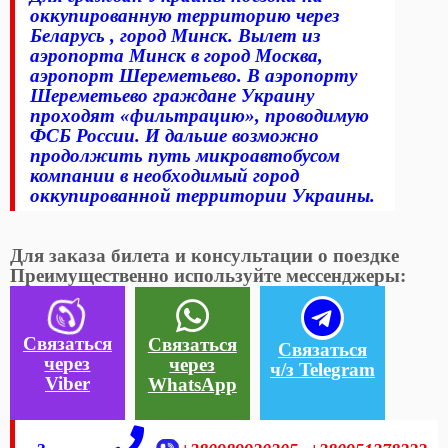
оккупированную территорию через
Беларусь , город Минск. Вылет из
аэропорта Минск в город Москва,
аэропорт Шереметьево. В аэропорту
Шереметьево граждане Украину
проходят «фильтрацию», проводимую
ФСБ России. И дальше возможно
продолжить путь микроавтобусом
компании в необходимый город
оккупированной территории Украины.
Для заказа билета и консультации о поездке
Преимущественно используйте мессенджеры:
Связаться
Связаться
Связаться
через
через
ч/з Telegram
Viber
WhatsApp