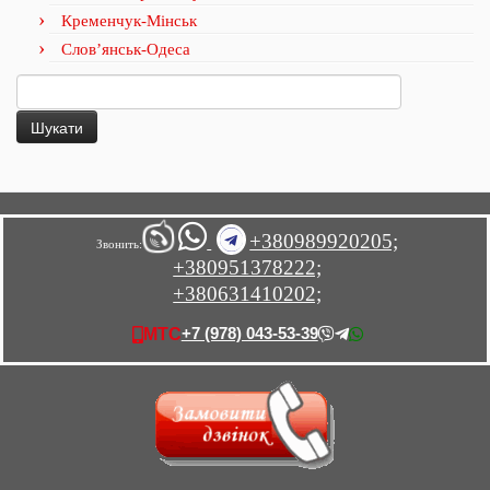
Кременчук-Мінськ
Слов’янськ-Одеса
Пошук:
+380989920205;
Звонить:
+380951378222;
+380631410202;
+7 (978) 043-53-39
МТС