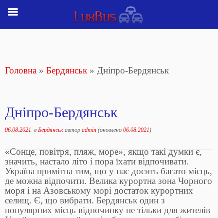
Перейти
до
вмісту
Головна
»
Бердянськ
»
Дніпро-Бердянськ
Дніпро-Бердянськ
06.08.2021
в
Бердянськ
автор
admin
(оновлено
06.08.2021
)
«Сонце, повітря, пляж, море», якщо такі думки є,
значить, настало літо і пора їхати відпочивати.
Україна примітна тим, що у нас досить багато місць,
де можна відпочити. Велика курортна зона Чорного
моря і на Азовському морі достаток курортних
селищ. Є, що вибрати. Бердянськ один з
популярних місць відпочинку не тільки для жителів