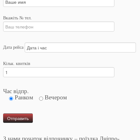
Вкажіть № тел.
Дата рейса
Кільк. квитків
Час відпр.
Ранком
Вечером
З нами початок відпочинку – поїздка Дніпро-