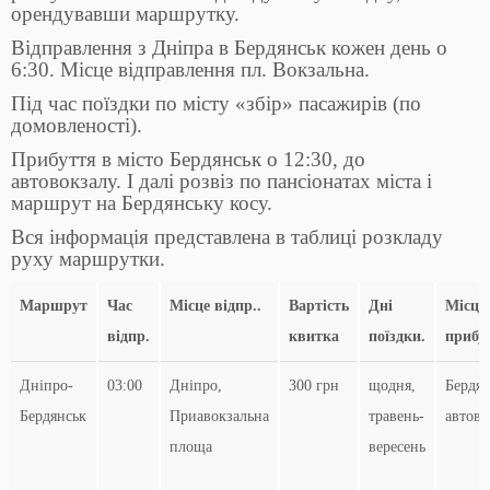
орендувавши маршрутку.
Відправлення з Дніпра в Бердянськ кожен день о
6:30. Місце відправлення пл. Вокзальна.
Під час поїздки по місту «збір» пасажирів (по
домовленості).
Прибуття в місто Бердянськ о 12:30, до
автовокзалу. І далі розвіз по пансіонатах міста і
маршрут на Бердянську косу.
Вся інформація представлена ​​в таблиці розкладу
руху маршрутки.
Маршрут
Час
Місце відпр..
Вартість
Дні
Місце
відпр.
квитка
поїздки.
прибу
Дніпро-
03:00
Дніпро,
300 грн
щодня,
Бердян
Бердянськ
Приавокзальна
травень-
автово
площа
вересень