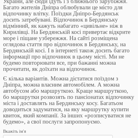
України, але сюди їдуть і з ближнього зарубіжжя.
Багато жителів Дніпра облюбували це місто для
відпочинку влітку. Поїздки Дніпро-Бердянськ
досить затребувані. Відпочинок в Бердянську
відмінний, як кажуть набагато «цивільне» ніж в
Кирилівці. На Бердянській косі привертає відкрите
море і піщане узбережжя. На сайті розміщена
оглядова стаття про відпочинок в Бердянську, на
Бердянській косі. І в інтернеті також досить багато
інформації про відпочинок в цьому місті. Ми не
будемо повторювати все, при бажанні можна
прочитати, як доїхати на відпочинок.
Є кілька варіантів. Можна дістатися поїздом з
Дніпра, можна власним автомобілем. А можна
автобусом або маршруткою. Краще маршруткою,
бо маршрутки розвозять по пансіонатах відпочинку
міста і доставлять на Бердянську косу. Багатьом
доводиться задуматися, на яку маршрутку купити
квиток, який компанії. За інших «розписуватися не
будемо», а свої послуги запропонуємо.
Вкажіть ім'я