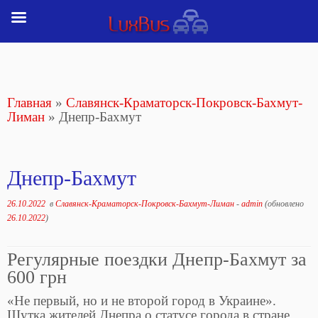
Перейти
к
содержимому
Главная
»
Славянск-Краматорск-Покровск-Бахмут-
Лиман
»
Днепр-Бахмут
Днепр-Бахмут
26.10.2022
в
Славянск-Краматорск-Покровск-Бахмут-Лиман
-
admin
(обновлено
26.10.2022
)
Регулярные поездки Днепр-Бахмут за
600 грн
«Не первый, но и не второй город в Украине».
Шутка жителей Днепра о статусе города в стране.