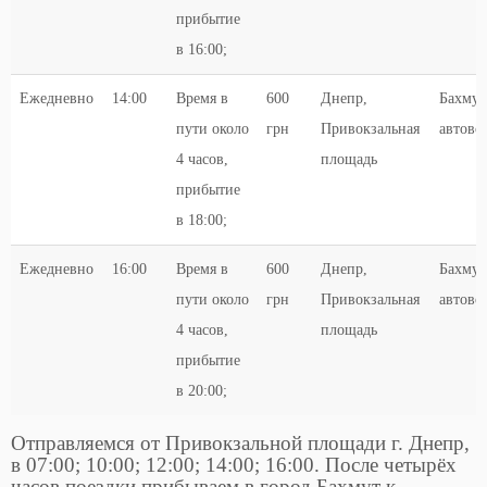
прибытие
в 16:00;
Ежедневно
14:00
Время в
600
Днепр,
Бахмут
пути около
грн
Привокзальная
автово
4 часов,
площадь
прибытие
в 18:00;
Ежедневно
16:00
Время в
600
Днепр,
Бахмут
пути около
грн
Привокзальная
автово
4 часов,
площадь
прибытие
в 20:00;
Отправляемся от Привокзальной площади г. Днепр,
в 07:00; 10:00; 12:00; 14:00; 16:00. После четырёх
часов поездки прибываем в город Бахмут к