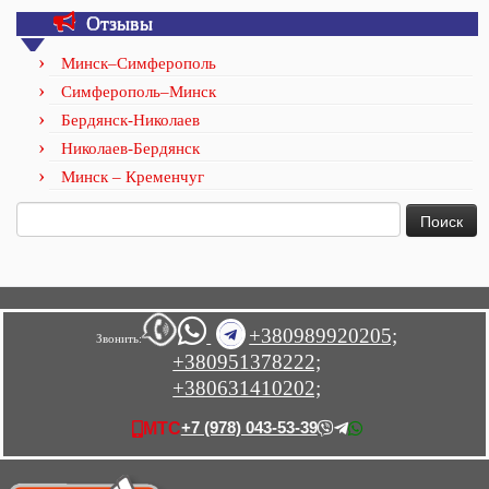
Отзывы
Минск–Симферополь
Симферополь–Минск
Бердянск-Николаев
Николаев-Бердянск
Минск – Кременчуг
Найти:
+380989920205;
Звонить:
+380951378222;
+380631410202;
+7 (978) 043-53-39
МТС