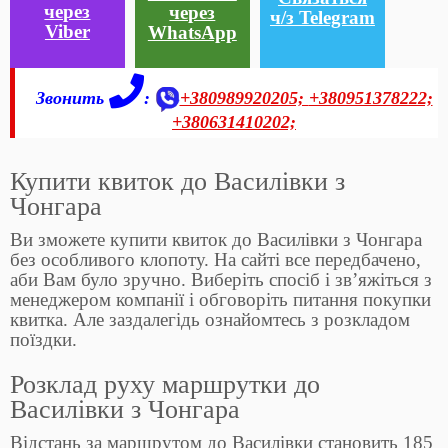
через
через
ч/з Telegram
Viber
WhatsApp
Звонить
:
+380989920205;
+380951378222;
+380631410202;
Купити квиток до Василівки з
Чонгара
Ви зможете купити квиток до Василівки з Чонгара
без особливого клопоту. На сайті все передбачено,
аби Вам було зручно. Виберіть спосіб і зв’яжіться з
менеджером компанії і обговоріть питання покупки
квитка. Але заздалегідь ознайомтесь з розкладом
поїздки.
Розклад руху маршрутки до
Василівки з Чонгара
Відстань за маршрутом до Василівки становить 185