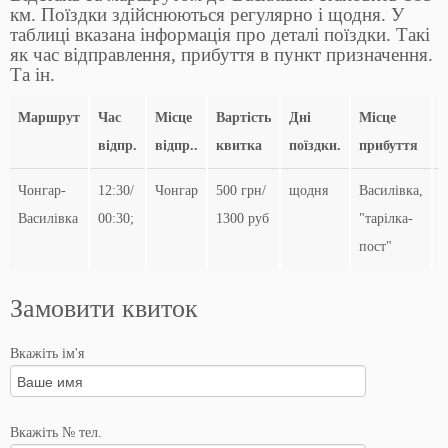
км. Поїздки здійснюються регулярно і щодня. У
таблиці вказана інформація про деталі поїздки. Такі
як час відправлення, прибуття в пункт призначення.
Та ін.
Маршрут
Час
Місце
Вартість
Дні
Місце
відпр.
відпр..
квитка
поїздки.
прибуття
Чонгар-
12:30/
Чонгар
500 грн/
щодня
Василівка,
1
Василівка
00:30;
1300 руб
"тарілка-
0
пост"
Замовити квиток
Вкажіть ім'я
Вкажіть № тел.