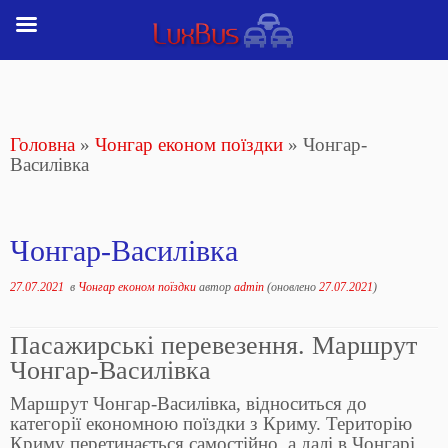
Перейти
до
вмісту
Головна
»
Чонгар економ поїздки
»
Чонгар-
Василівка
Чонгар-Василівка
27.07.2021
в
Чонгар економ поїздки
автор
admin
(оновлено
27.07.2021
)
Пасажирські перевезення. Маршрут
Чонгар-Василівка
Маршрут Чонгар-Василівка, відноситься до
категорії економною поїздки з Криму. Територію
Криму перетинається самостійно, а далі в Чонгарі,