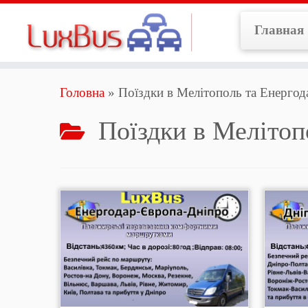
Перейти
до
Главная
вмісту
Головна
»
Поїздки в Мелітополь та Енергод
Поїздки в Мелітоп