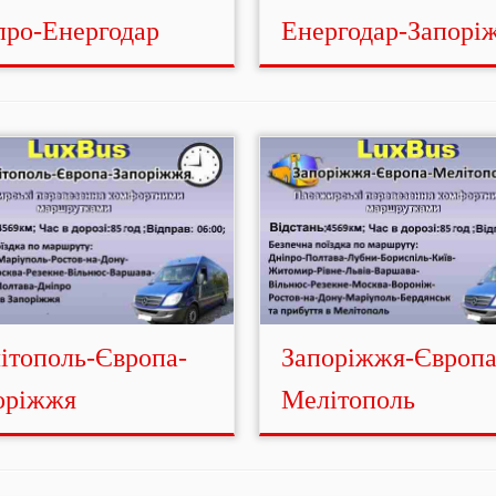
про-Енергодар
Енергодар-Запорі
ітополь-Європа-
Запоріжжя-Європа
оріжжя
Мелітополь