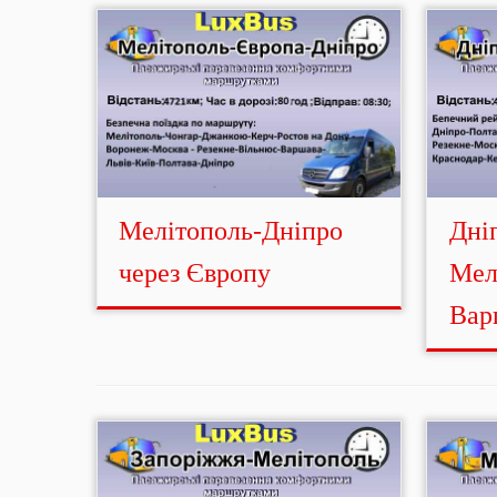
Мелітополь-Дніпро
Дні
через Європу
Мел
Вар