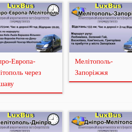
про-Европа-
Мелітополь-
ітополь через
Запоріжжя
шаву