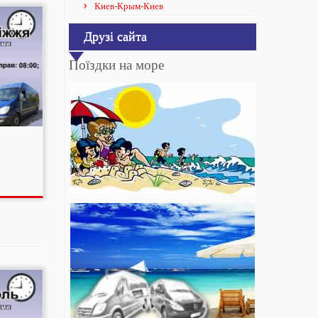
Киев-Крым-Киев
Друзі сайта
Поїздки на море