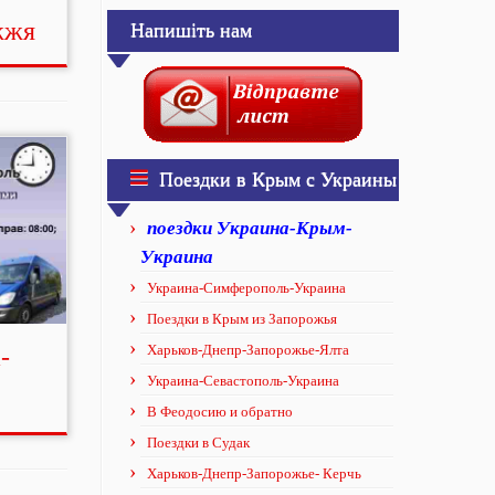
жжя
Напишіть нам
Поездки в Крым с Украины
поездки Украина-Крым-
Украина
Украина-Симферополь-Украина
Поездки в Крым из Запорожья
Харьков-Днепр-Запорожье-Ялта
-
Украина-Севастополь-Украина
В Феодосию и обратно
Поездки в Судак
Харьков-Днепр-Запорожье- Керчь