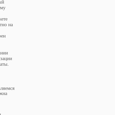
ый
ому
жете
тно на
рен
ании
изации
латы.
вляемся
ожна
я,