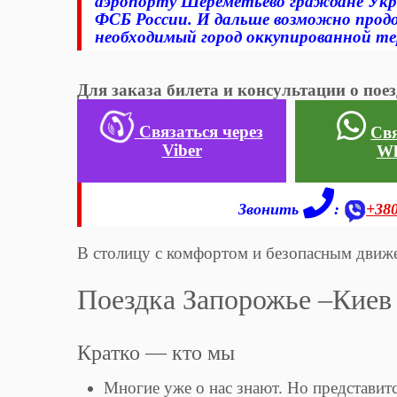
аэропорту Шереметьево граждане Ук
ФСБ России. И дальше возможно прод
необходимый город оккупированной т
Для заказа билета и консультации о по
Связаться через
Свя
Viber
Wh
Звонить
:
+38
В столицу с комфортом и безопасным движе
Поездка Запорожье –Киев
Кратко — кто мы
Многие уже о нас знают. Но представит