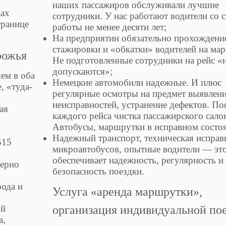
наших пассажиров обслуживали лучшие
ках
сотрудники. У нас работают водители со 
транице
работы не менее десяти лет;
На предприятии обязательно прохождени
стажировки и «обкатки» водителей на ма
рожья
Не подготовленные сотрудники на рейс «
допускаются»;
ем в оба
Немецкие автомобили надежные. И плюс
, «туда-
регулярные осмотры на предмет выявлен
неисправностей, устранение дефектов. По
ая
каждого рейса чистка пассажирского сало
Автобусы, маршрутки в исправном состо
Надежный транспорт, техническая исправ
515
микроавтобусов, опытные водители — эт
обеспечивает надежность, регулярность и
мерно
безопасность поездки.
рода и
Услуга «аренда маршрутки»,
ой
организация индивидуальной по
а,