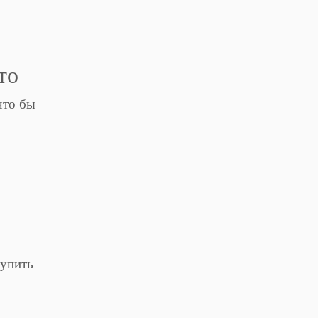
то
что бы
купить