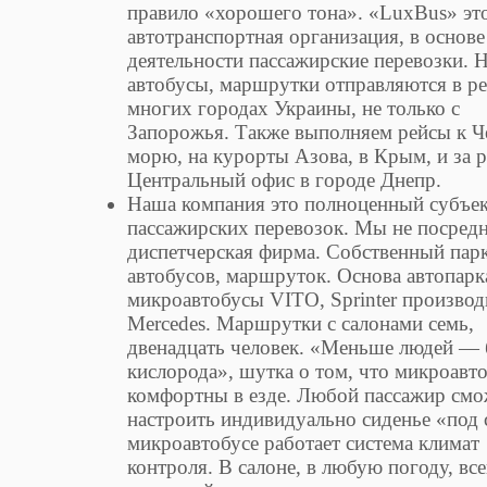
правило «хорошего тона». «LuxBus» эт
автотранспортная организация, в основе
деятельности пассажирские перевозки. 
автобусы, маршрутки отправляются в ре
многих городах Украины, не только с
Запорожья. Также выполняем рейсы к 
морю, на курорты Азова, в Крым, и за 
Центральный офис в городе Днепр.
Наша компания это полноценный субъе
пассажирских перевозок. Мы не посред
диспетчерская фирма. Собственный пар
автобусов, маршруток. Основа автопарк
микроавтобусы VITO, Sprinter производ
Mercedes. Маршрутки с салонами семь,
двенадцать человек. «Меньше людей —
кислорода», шутка о том, что микроавт
комфортны в езде. Любой пассажир смо
настроить индивидуально сиденье «под 
микроавтобусе работает система климат
контроля. В салоне, в любую погоду, все