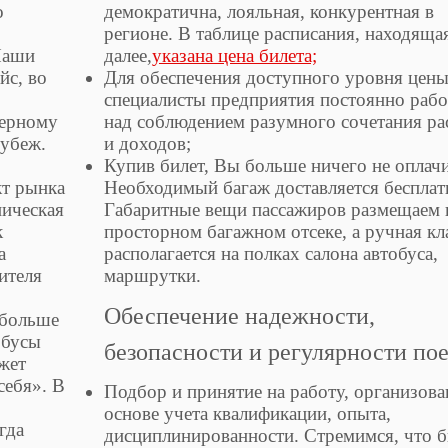
о
демократична, лояльная, конкурентная в
регионе. В таблице расписания, находяща
Наши
далее,
указана цена билета;
йс, во
Для обеспечения доступного уровня цен
специалисты предприятия постоянно раб
Черному
над соблюдением разумного сочетания ра
рубеж.
и доходов;
Купив билет, Вы больше ничего не оплачи
кт рынка
Необходимый багаж доставляется бесплат
ническая
Габаритные вещи пассажиров размещаем 
к
просторном багажном отсеке, а ручная кл
а
располагается на полках салона автобуса,
ителя
маршрутки.
Обеспечение надежности,
 больше
обусы
безопасности и регулярности по
жет
себя». В
Подбор и принятие на работу, организова
основе учета квалификации, опыта,
гда
дисциплинированности. Стремимся, что 