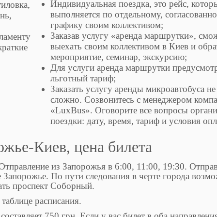
Индивидуальная поездка, это рейс, котор
иловка,
выполняется по отдельному, согласованн
нь,
графику своим коллективом;
Заказав услугу «аренда маршрутки», смо
гламенту
выехать своим коллективом в Киев и обра
краткие
мероприятие, семинар, экскурсию;
Для услуги аренда маршрутки предусмот
льготный тариф;
Заказать услугу аренды микроавтобуса не
сложно. Созвонитесь с менеджером комп
«LuxBus». Оговорите все вопросы орган
поездки: дату, время, тариф и условия оп
ожье-Киев, цена билета
Отправление из Запорожья в 6:00, 11:00, 19:30. Отпра
де Запорожье. По пути следования в черте города возм
ать проспект Соборный.
таблице расписания.
составляет 750 грн. Если у вас билет в оба направлени