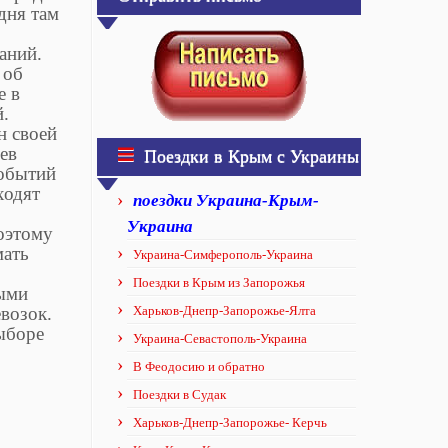
дня там
аний.
 об
е в
й.
н своей
ев
Поездки в Крым с Украины
событий
ходят
поездки Украина-Крым-
Украина
оэтому
мать
Украина-Симферополь-Украина
Поездки в Крым из Запорожья
ными
Харьков-Днепр-Запорожье-Ялта
возок.
выборе
Украина-Севастополь-Украина
В Феодосию и обратно
Поездки в Судак
Харьков-Днепр-Запорожье- Керчь