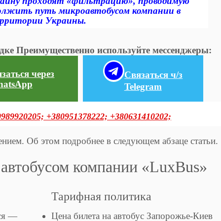
раину проходят «фильтрацию», проводимую
олжить путь микроавтобусом компании в
ерритории Украины.
ездке Преимущественно используйте мессенджеры:
заться через
Связаться ч/з
atsApp
Telegram
0989920205;
+380951378222;
+380631410202;
нием. Об этом подробнее в следующем абзаце статьи.
 автобусом компании «LuxBus»
Тарифная политика
ся —
Цена билета на автобус Запорожье-Киев