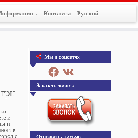
Информация
Контакты
Русский
Мы в соцсетях
Заказать звонок
 грн
.
дки
ете и
ны и
многие
город с
Отправить письмо