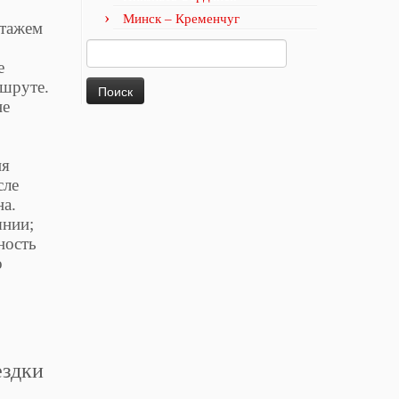
Минск – Кременчуг
стажем
Найти:
е
ршруте.
не
ия
сле
на.
янии;
ность
о
ездки