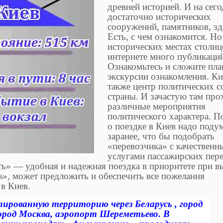
древней историей. И на сего
достаточно исторических
сооружений, памятников, зд
Есть, с чем ознакомится. Но
исторических местах столиц
интернете много публикаци
Ознакомьтесь и сложите пла
экскурсии ознакомления. Ки
также центр политических 
страны. И зачастую там про
различные мероприятия
политического характера. П
о поездке в Киев надо поду
заранее, что бы подобрать
«перевозчика» с качествен
услугами пассажирских пере
ть» — удобная и надежная поездка в приоритете при 
», может предложить и обеспечить все пожелания
в Киев.
ированную территорию через Беларусь , город
ород Москва, аэропорт Шереметьево. В