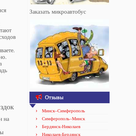
яся
Заказать микроавтобус
ы
отают
сходов
ваете.
но.
в
адь
Отзывы
ездок
Минск–Симферополь
н на
Симферополь–Минск
Бердянск-Николаев
бы
Николаев-Бердянск